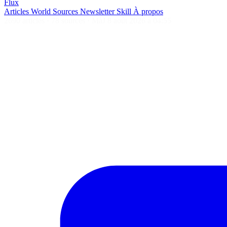
Flux
Articles
World
Sources
Newsletter
Skill
À propos
2690 articles
·
78 sources
·
MàJ 8 août 2026 à 04:55