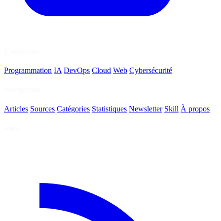
Catégories
Programmation
IA
DevOps
Cloud
Web
Cybersécurité
Navigation
Articles
Sources
Catégories
Statistiques
Newsletter
Skill
À propos
Flux