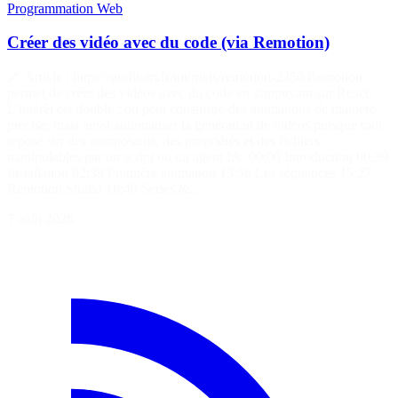
Programmation
Web
Créer des vidéo avec du code (via Remotion)
🔗 Article : https://grafikart.fr/tutoriels/remotion-2350 Remotion
permet de créer des vidéos avec du code en s'appuyant sur React.
L'intérêt est double : on peut construire des animations de manière
précise, mais aussi automatiser la génération de vidéos puisque tout
repose sur des composants, des propriétés et des fichiers
manipulables par un script ou un agent IA. 00:00 Introduction 00:39
Installation 02:38 Première animation 13:56 Les séquences 15:27
Remotion Studio 16:40 Séries &…
7 août 2026