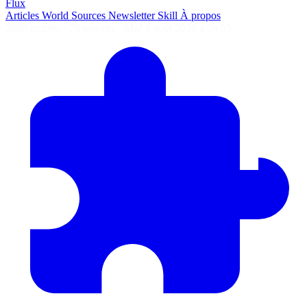
Flux
Articles
World
Sources
Newsletter
Skill
À propos
2690 articles
·
78 sources
·
MàJ 8 août 2026 à 04:55