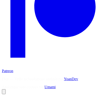
Patreon
Flux — Veille technologique agrégée par
YoanDev
Analytique sans cookies via
Umami