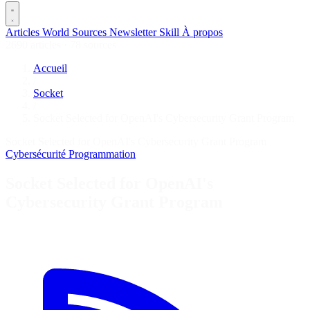
Articles
World
Sources
Newsletter
Skill
À propos
2690 articles
·
78 sources
Accueil
/
Socket
/
Socket Selected for OpenAI's Cybersecurity Grant Program
Socket Selected for OpenAI's Cybersecurity Grant Program
Cybersécurité
Programmation
Socket Selected for OpenAI's
Cybersecurity Grant Program