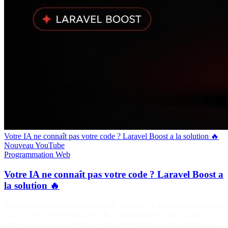
Votre IA ne connaît pas votre code ? Laravel Boost a la solution 🔥
Nouveau
YouTube
Programmation
Web
Votre IA ne connaît pas votre code ? Laravel Boost a
la solution 🔥
Soyez présent pour le lancement de ma série "Laravel augmenté par
l'IA" ! https://laraveljutsu.com 🤖 Comment faire pour qu’une IA
écrive du code Laravel qui ressemble vraiment à votre application ?