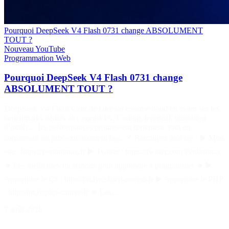
Pourquoi DeepSeek V4 Flash 0731 change ABSOLUMENT
TOUT ?
Nouveau
YouTube
Programmation
Web
Pourquoi DeepSeek V4 Flash 0731 change
ABSOLUMENT TOUT ?
DeepSeek V4 Flash vient de faire un énorme bond en avant sur les
benchmarks dédiés aux agents IA. Coding, terminal, utilisation
d’outils… les performances progressent fortement, tout en
conservant un prix extrêmement bas. 📌 Retrouvez moi sur : ▶️ Mon
site : https://pentiminax.fr ▶️ Twitter : https://twitter.com/Pentiminax
★ Les meilleures formations pour apprendre à programmer ★ ▶️
Apprendre le C# : http://bit.ly/csharp-course-fr ▶️ Apprendre le PHP
: http://bit.ly/php-course-fr ★ Les…
7 août 2026