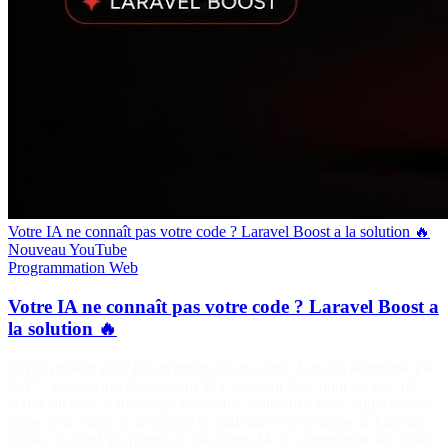
Votre IA ne connaît pas votre code ? Laravel Boost a la solution 🔥
Nouveau
YouTube
Programmation
Web
Votre IA ne connaît pas votre code ? Laravel Boost a
la solution 🔥
Soyez présent pour le lancement de ma série "Laravel augmenté par
l'IA" ! https://laraveljutsu.com 🤖 Comment faire pour qu’une IA
écrive du code Laravel qui ressemble vraiment à votre application ?
Dans cette vidéo, je découvre le skill infer-conventions de Laravel
Boost, un outil qui permet à vos agents IA de comprendre les vraies