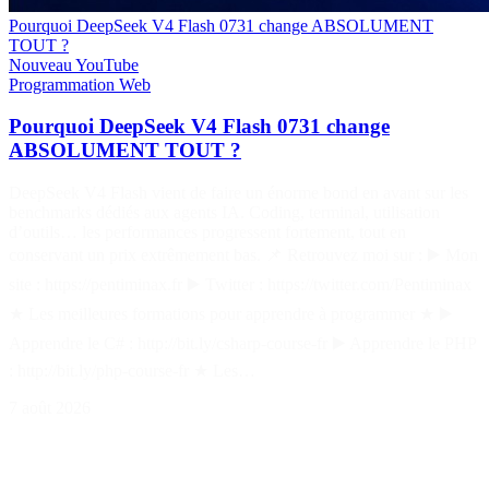
Pourquoi DeepSeek V4 Flash 0731 change ABSOLUMENT
TOUT ?
Nouveau
YouTube
Programmation
Web
Pourquoi DeepSeek V4 Flash 0731 change
ABSOLUMENT TOUT ?
DeepSeek V4 Flash vient de faire un énorme bond en avant sur les
benchmarks dédiés aux agents IA. Coding, terminal, utilisation
d’outils… les performances progressent fortement, tout en
conservant un prix extrêmement bas. 📌 Retrouvez moi sur : ▶️ Mon
site : https://pentiminax.fr ▶️ Twitter : https://twitter.com/Pentiminax
★ Les meilleures formations pour apprendre à programmer ★ ▶️
Apprendre le C# : http://bit.ly/csharp-course-fr ▶️ Apprendre le PHP
: http://bit.ly/php-course-fr ★ Les…
7 août 2026