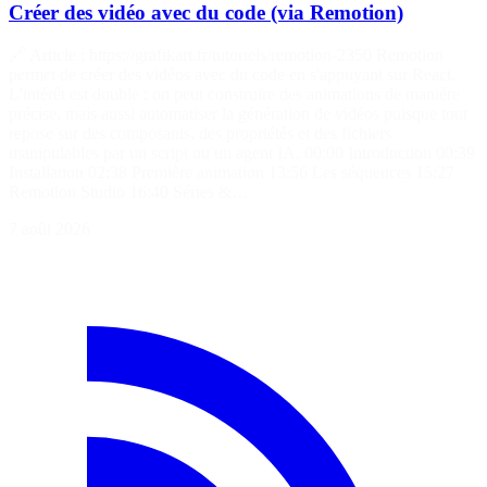
Créer des vidéo avec du code (via Remotion)
🔗 Article : https://grafikart.fr/tutoriels/remotion-2350 Remotion
permet de créer des vidéos avec du code en s'appuyant sur React.
L'intérêt est double : on peut construire des animations de manière
précise, mais aussi automatiser la génération de vidéos puisque tout
repose sur des composants, des propriétés et des fichiers
manipulables par un script ou un agent IA. 00:00 Introduction 00:39
Installation 02:38 Première animation 13:56 Les séquences 15:27
Remotion Studio 16:40 Séries &…
7 août 2026