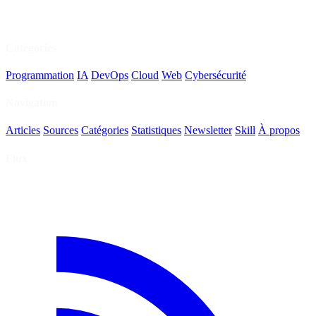
Catégories
Programmation
IA
DevOps
Cloud
Web
Cybersécurité
Navigation
Articles
Sources
Catégories
Statistiques
Newsletter
Skill
À propos
Flux