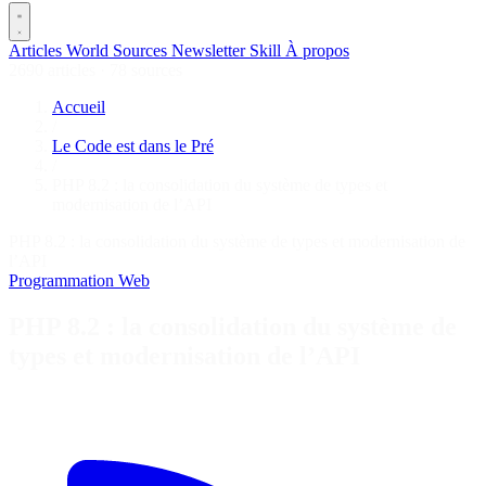
Articles
World
Sources
Newsletter
Skill
À propos
2690 articles
·
78 sources
Accueil
/
Le Code est dans le Pré
/
PHP 8.2 : la consolidation du système de types et
modernisation de l’API
PHP 8.2 : la consolidation du système de types et modernisation de
l’API
Programmation
Web
PHP 8.2 : la consolidation du système de
types et modernisation de l’API