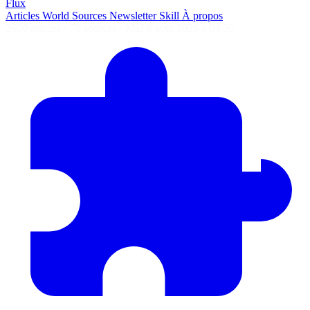
Flux
Articles
World
Sources
Newsletter
Skill
À propos
2690 articles
·
78 sources
·
MàJ 8 août 2026 à 04:55