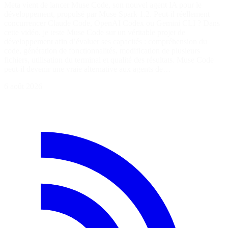
Meta vient de lancer Muse Code, son nouvel agent IA pour le
développement, propulsé par Muse Spark 1.2. Peut-il réellement
concurrencer Claude Code, OpenAI Codex ou Gemini CLI ? Dans
cette vidéo, je teste Muse Code sur un véritable projet de
développement afin d’évaluer ses capacités : compréhension du
code, génération de fonctionnalités, modification de plusieurs
fichiers, utilisation du terminal et qualité des résultats. Muse Code
peut-il devenir une vraie alternative aux agents de…
6 août 2026