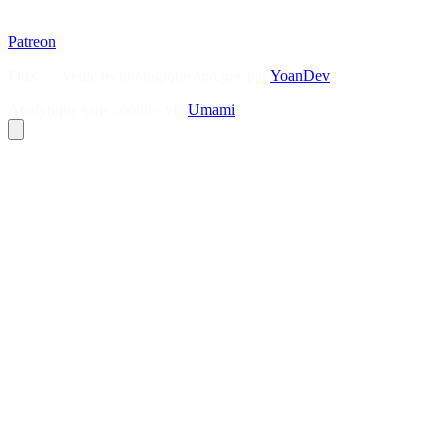
Patreon
Flux — Veille technologique agrégée par
YoanDev
Analytique sans cookies via
Umami