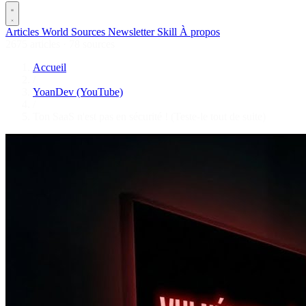
Articles
World
Sources
Newsletter
Skill
À propos
2675 articles
·
78 sources
Accueil
/
YoanDev (YouTube)
/
Ton SaaS n'est pas en sécurité ! (Teste-le tout de suite)