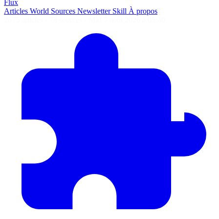
Flux
Articles
World
Sources
Newsletter
Skill
À propos
2675 articles
·
78 sources
·
MàJ 7 août 2026 à 05:40