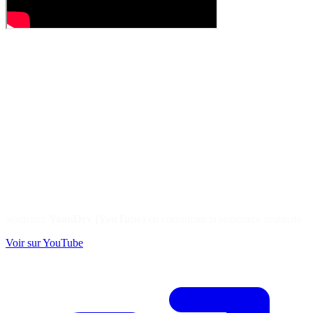
Soutenez
YoanDev (YouTube)
en consultant la ressource originale
Voir sur YouTube