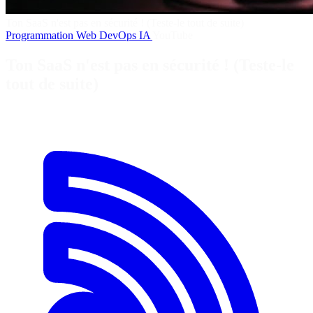
Ton SaaS n'est pas en sécurité ! (Teste-le tout de suite)
Programmation
Web
DevOps
IA
YouTube
Ton SaaS n'est pas en sécurité ! (Teste-le
tout de suite)