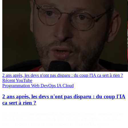
2 ans après, les devs n'ont pas disparu : du coup l'IA ca sert à rien ?
Récent
YouTube
Programmation
Web
DevOps
IA
Cloud
2 ans après, les devs n'ont pas disparu : du coup l'IA
ca sert à rien ?
En 2023, on nous promettait la fin des développeurs, remplacés par
une IA toute-puissante codant plus vite que son ombre. 2 ans plus
tard… spoiler : les devs sont toujours là. Alors, l’IA, gadget