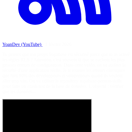
YoanDev (YouTube)
·
1 février 2026
Tu penses que ton projet Supabase est sécurisé parce que tu as activé
les règles RLS ? Attention, c'est souvent là que se cachent les plus
grosses erreurs de configuration. Dans cette vidéo, on va auditer la
sécurité d'une application réelle. Je te montre les erreurs classiques
que font 90% des développeurs et solopreneurs quand ils veulent
aller trop vite. On va utiliser le repository supabase-pentest-skills
pour faire un crash-test de la base de données. L'objectif : vérifier
que tes données…