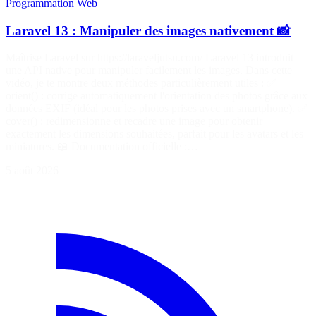
Programmation
Web
Laravel 13 : Manipuler des images nativement 📸
Maîtrise Laravel sur https://laraveljutsu.com/ Laravel 13 introduit
une API native pour manipuler facilement les images. Dans cette
vidéo, je te montre deux méthodes particulièrement utiles : ✅
orient() : corrige automatiquement l'orientation des photos grâce aux
données EXIF (idéal pour les photos prises avec un smartphone). ✅
cover() : redimensionne et recadre une image pour obtenir
exactement les dimensions souhaitées, parfait pour les avatars et les
miniatures. 📖 Documentation officielle :…
5 août 2026