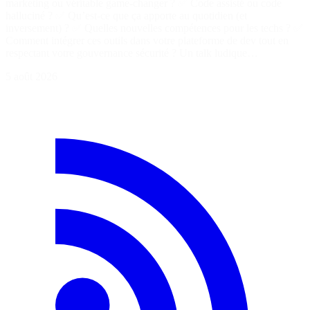
marketing ou véritable game-changer ? ✅ Code assisté ou code
halluciné ? ✅ Qu’est-ce que ça apporte au quotidien (et
inversement) ? ✅ Quelles nouvelles compétences pour les techs ? ✅
Comment intégrer ces outils dans votre plateforme de dev tout en
respectant votre gouvernance sécurité ? Un talk ludique…
5 août 2026