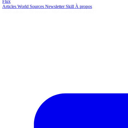
Flux
Articles
World
Sources
Newsletter
Skill
À propos
2628 articles
·
78 sources
·
MàJ 5 août 2026 à 06:27