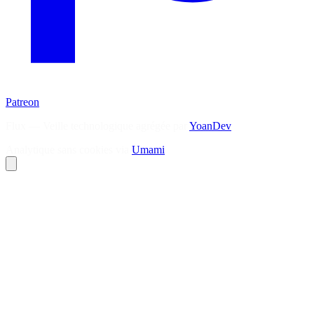
Patreon
Flux — Veille technologique agrégée par
YoanDev
Analytique sans cookies via
Umami