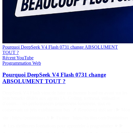
Pourquoi DeepSeek V4 Flash 0731 change ABSOLUMENT
TOUT ?
Récent
YouTube
Programmation
Web
Pourquoi DeepSeek V4 Flash 0731 change
ABSOLUMENT TOUT ?
DeepSeek V4 Flash vient de faire un énorme bond en avant sur les
benchmarks dédiés aux agents IA. Coding, terminal, utilisation
d’outils… les performances progressent fortement, tout en
conservant un prix extrêmement bas. 📌 Retrouvez moi sur : ▶️ Mon
site : https://pentiminax.fr ▶️ Twitter : https://twitter.com/Pentiminax
★ Les meilleures formations pour apprendre à programmer ★ ▶️