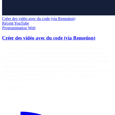
Créer des vidéo avec du code (via Remotion)
Récent
YouTube
Programmation
Web
Créer des vidéo avec du code (via Remotion)
🔗 Article : https://grafikart.fr/tutoriels/remotion-2350 Remotion
permet de créer des vidéos avec du code en s'appuyant sur React.
L'intérêt est double : on peut construire des animations de manière
précise, mais aussi automatiser la génération de vidéos puisque tout
repose sur des composants, des propriétés et des fichiers
manipulables par un script ou un agent IA. 00:00 Introduction 00:39
Installation 02:38 Première animation 13:56 Les séquences 15:27
Remotion Studio 16:40 Séries &…
7 août 2026