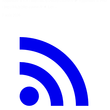
Apprendre le C# : http://bit.ly/csharp-course-fr ▶️ Apprendre le PHP
: http://bit.ly/php-course-fr ★ Les…
7 août 2026