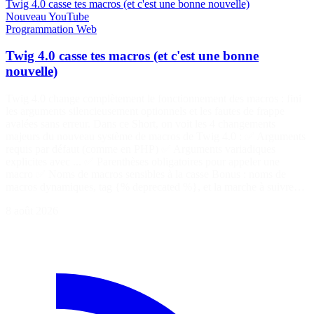
Twig 4.0 casse tes macros (et c'est une bonne nouvelle)
Nouveau
YouTube
Programmation
Web
Twig 4.0 casse tes macros (et c'est une bonne
nouvelle)
Twig 4.0 change complètement le fonctionnement des macros : fini
les arguments silencieusement optionnels et les fautes de frappe
avalées sans erreur. Dans ce Short, on voit les 4 changements
majeurs du nouveau système de macros de Twig 4.0 : ✅ Arguments
requis par défaut (comme en PHP) ✅ Arguments variadiques
explicites avec ... ✅ Parenthèses obligatoires pour appeler une
macro ✅ Noms de macros sensibles à la casse Bonus : noms de
macros dynamiques, tag {% deprecated %}, et la marche à suivre…
8 août 2026