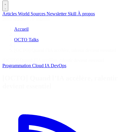
Articles
World
Sources
Newsletter
Skill
À propos
2693 articles
·
78 sources
Accueil
/
OCTO Talks
/
[OCTO] Quand l’IA accélère, ralentir devient essentiel
[OCTO] Quand l’IA accélère, ralentir devient essentiel
Programmation
Cloud
IA
DevOps
[OCTO] Quand l’IA accélère, ralentir
devient essentiel