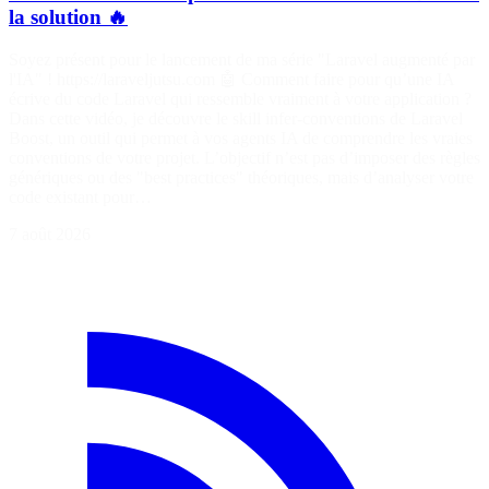
la solution 🔥
Soyez présent pour le lancement de ma série "Laravel augmenté par
l'IA" ! https://laraveljutsu.com 🤖 Comment faire pour qu’une IA
écrive du code Laravel qui ressemble vraiment à votre application ?
Dans cette vidéo, je découvre le skill infer-conventions de Laravel
Boost, un outil qui permet à vos agents IA de comprendre les vraies
conventions de votre projet. L’objectif n’est pas d’imposer des règles
génériques ou des "best practices" théoriques, mais d’analyser votre
code existant pour…
7 août 2026