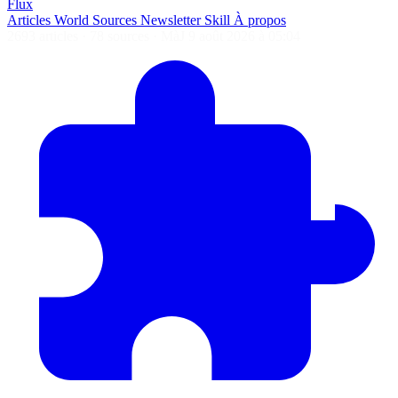
Flux
Articles
World
Sources
Newsletter
Skill
À propos
2693 articles
·
78 sources
·
MàJ 9 août 2026 à 05:04