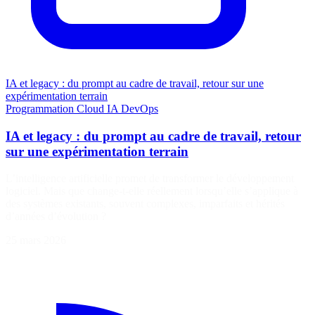
IA et legacy : du prompt au cadre de travail, retour sur une
expérimentation terrain
Programmation
Cloud
IA
DevOps
IA et legacy : du prompt au cadre de travail, retour
sur une expérimentation terrain
L’intelligence artificielle promet de transformer le développement
logiciel. Mais que change-t-elle réellement lorsqu’elle s’applique à
des systèmes existants, souvent complexes, imparfaits et hérités
d’années d’évolution ?
25 mars 2026