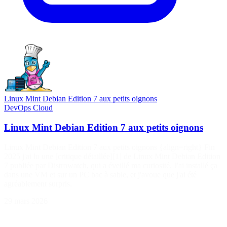
Linux Mint Debian Edition 7 aux petits oignons
DevOps
Cloud
Linux Mint Debian Edition 7 aux petits oignons
Linux Mint Debian Edition 7 aux petits oignons {align=right} Fin
2025 j'ai lu une [critique détaillée][1] de Linux Mint Debian Edition
7 publiée par Distrowatch, qui a éveillé ma curiosité. J'ai installé ça
dans une VM et sur un PC bac à sable, et j'avoue que j'ai été
agréablement surpris.
29 mars 2026