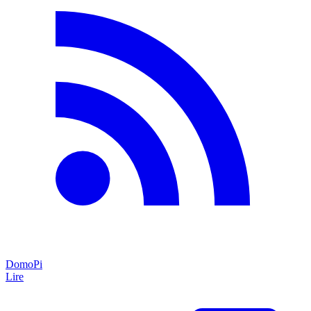
DomoPi
Lire