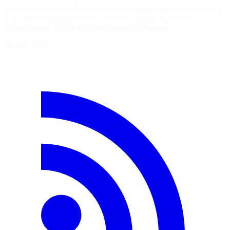
premier-bundle-symfony-de-l-idee-a-la-publication-sur-packagist ----
------ Bienvenue sur YoanDev, la chaîne dédiée à toutes les
développeuses et tous les développeurs qui veulent…
25 mars 2026