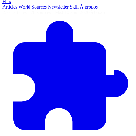
Flux
Articles
World
Sources
Newsletter
Skill
À propos
2701 articles
·
78 sources
·
MàJ 10 août 2026 à 05:25