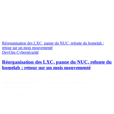
Réorganisation des LXC, panne du NUC, refonte du homelab :
retour sur un mois mouvementé
DevOps
Cybersécurité
Réorganisation des LXC, panne du NUC, refonte du
homelab : retour sur un mois mouvementé
Une migration propre, un onduleur qui lâche dans la nuit, une carte
mère HS au réveil. Parfois c'est une panne qui finit par forcer les
bonnes décisions.
26 mars 2026