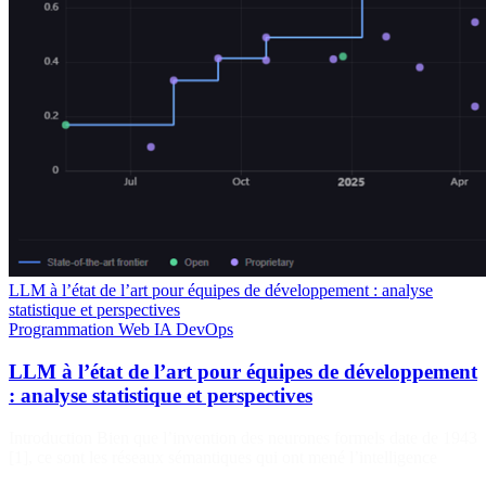
LLM à l’état de l’art pour équipes de développement : analyse
statistique et perspectives
Programmation
Web
IA
DevOps
LLM à l’état de l’art pour équipes de développement
: analyse statistique et perspectives
Introduction Bien que l’invention des neurones formels date de 1943
[1], ce sont les réseaux sémantiques qui ont mené l’intelligence