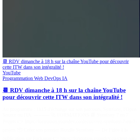
📆 RDV dimanche à 18 h sur la chaîne YouTube pour découvrir
cette ITW dans son intégralité !
YouTube
Programmation
Web
DevOps
IA
📆 RDV dimanche à 18 h sur la chaîne YouTube
pour découvrir cette ITW dans son intégralité !
Au programme : 1h15 d'échange sur son parcours, Symfony, l'Open
Source ou l'IA. ---------- 🚀 FORMATIONS 📘 Symfony 7 en 7
Projets 👉 https://formation.yoandev.co/decouvrez-symfony-7-en-7-
projets 📦 Créer son premier Bundle Symfony — De l’idée à la
publication sur Packagist 👉 https://formation.yoandev.co/creer-son-