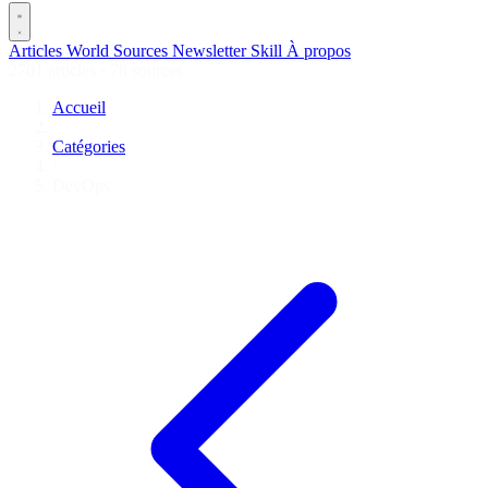
Articles
World
Sources
Newsletter
Skill
À propos
2701 articles
·
78 sources
Accueil
/
Catégories
/
DevOps