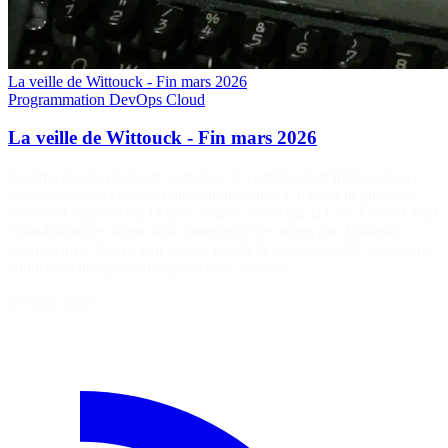
La veille de Wittouck - Fin mars 2026
Programmation
DevOps
Cloud
La veille de Wittouck - Fin mars 2026
Comme depuis plusieurs semaines, je continue à m’intéresser aux
sujets autour de la souveraineté numérique. J’ai aussi lu plusieurs
articles et rapports sur l’Open Source, écrits par la CNCF et la Linux
Foundation (les sujets sont connexes). Ces sujets ont d’ailleurs
maintenant le droit à leur propre tag 😆 Je vous conseille aussi deux
chouettes talks que j’ai regardé cette semaine.
27 mars 2026