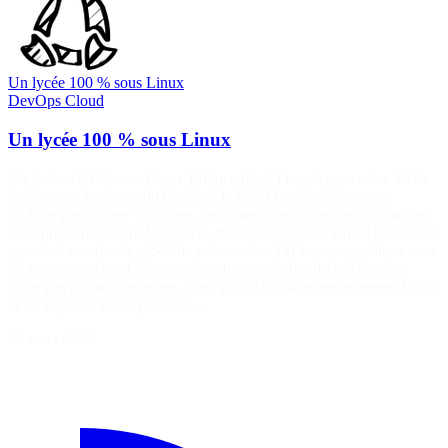
Un lycée 100 % sous Linux
DevOps
Cloud
Un lycée 100 % sous Linux
Un lycée 100 % sous Linux {align=right} Depuis septembre 2010,
j'administre le réseau du [lycée Scholae][1], un établissement
scolaire pas comme les autres, serti dans une vallée verdoyante des
Cévennes entre Saint-Hippolyte-du-Fort et Lasalle. En 2019, l'école
a produit une [petite vidéo de présentation][2] fort sympathique avec
les moyens du bord. Une des nombreuses particularités de cette
école pas comme les autres, c'est qu'elle utilise essentiellement Linux
et les logiciels libres pour ses…
26 mars 2026