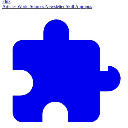
Flux
Articles
World
Sources
Newsletter
Skill
À propos
2628 articles
·
78 sources
·
MàJ 5 août 2026 à 06:28