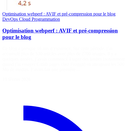
Optimisation webperf : AVIF et pré-compression pour le blog
DevOps
Cloud
Programmation
Optimisation webperf : AVIF et pré-compression
pour le blog
Ce blog a presque 16 ans d’existence. Sur cette période, j’ai
accumulé plus de 530 articles avec plus de 2700 images. Il y a
quelques années, j’avais commencé à taper des limites (notamment
quand j’ai essayer Gitlab pages chez Froggit) en atteignant les 500
Mo de medias. J’avais fait une première…
19 février 2026