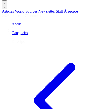
Articles
World
Sources
Newsletter
Skill
À propos
2628 articles
·
78 sources
Accueil
/
Catégories
/
DevOps