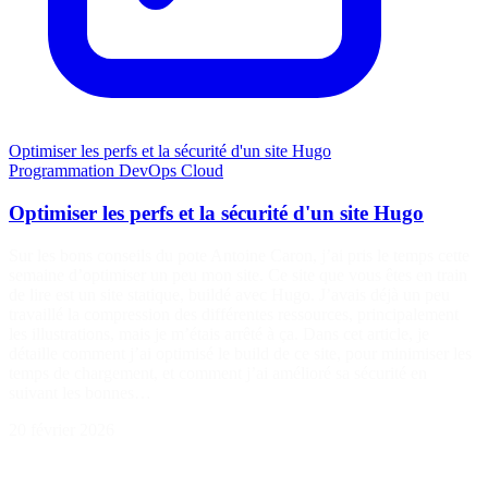
Optimiser les perfs et la sécurité d'un site Hugo
Programmation
DevOps
Cloud
Optimiser les perfs et la sécurité d'un site Hugo
Sur les bons conseils du pote Antoine Caron, j’ai pris le temps cette
semaine d’optimiser un peu mon site. Ce site que vous êtes en train
de lire est un site statique, buildé avec Hugo. J’avais déjà un peu
travaillé la compression des différentes ressources, principalement
les illustrations, mais je m’étais arrêté à ça. Dans cet article, je
détaille comment j’ai optimisé le build de ce site, pour minimiser les
temps de chargement, et comment j’ai amélioré sa sécurité en
suivant les bonnes…
20 février 2026