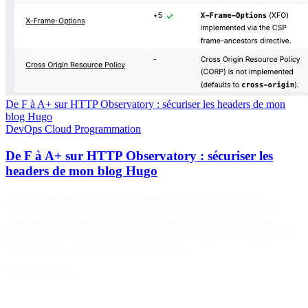
De F à A+ sur HTTP Observatory : sécuriser les headers de mon
blog Hugo
DevOps
Cloud
Programmation
De F à A+ sur HTTP Observatory : sécuriser les
headers de mon blog Hugo
Après l’optimisation des performances du blog (AVIF, pré-
compression), j’étais super content de moi. 🥳 Mais c’était sans
compter sur Antoine Caron, qui est venu (à très juste titre) me
chatouiller sur un autre aspect que j’avais ignoré, le rapport Mozilla
Observatory… J’ai donc lancé un scan…
21 février 2026