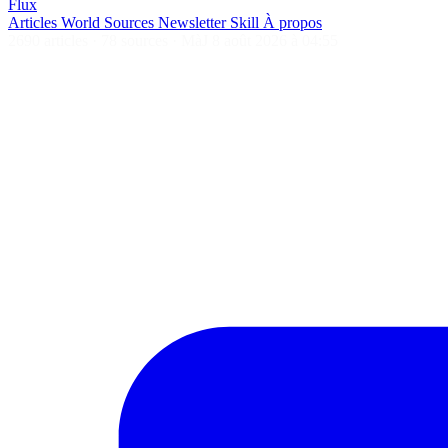
Flux
Articles
World
Sources
Newsletter
Skill
À propos
2690 articles
·
78 sources
·
MàJ 8 août 2026 à 04:55