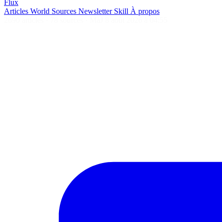
Flux
Articles
World
Sources
Newsletter
Skill
À propos
2690 articles
·
78 sources
·
MàJ 8 août 2026 à 04:55