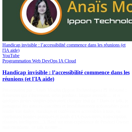
Handicap invisible : l’accessibilité commence dans les réunions (et
l'IA aide)
YouTube
Programmation
Web
DevOps
IA
Cloud
Handicap invisible : l’accessibilité commence dans les
réunions (et l'IA aide)
Présentation par : Anaïs Moulin (Ippon Technologies) 📕 Résumé :
Réunions qui s’éternisent, infos perdues, fatigue mentale… et si
quelques gestes simples pouvaient changer tout ça ? Dans ce talk, je
partagerai des astuces concrètes et immédiatement actionnables pour
rendre vos dailys, standups et conférences accessibles à tous, en
combinant bonnes pratiques et outils d’IA (sous-titres, transcription,
résumés intelligents…). Basé sur mon expérience de Product Owner
malentendante, ce talk montre…