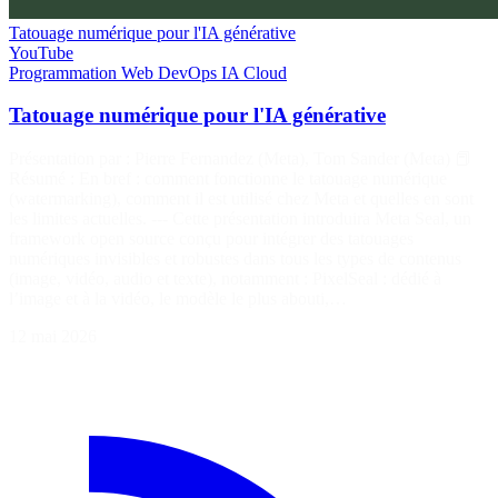
Tatouage numérique pour l'IA générative
YouTube
Programmation
Web
DevOps
IA
Cloud
Tatouage numérique pour l'IA générative
Présentation par : Pierre Fernandez (Meta), Tom Sander (Meta) 📕
Résumé : En bref : comment fonctionne le tatouage numérique
(watermarking), comment il est utilisé chez Meta et quelles en sont
les limites actuelles. --- Cette présentation introduira Meta Seal, un
framework open source conçu pour intégrer des tatouages
numériques invisibles et robustes dans tous les types de contenus
(image, vidéo, audio et texte), notamment : PixelSeal : dédié à
l’image et à la vidéo, le modèle le plus abouti,…
12 mai 2026