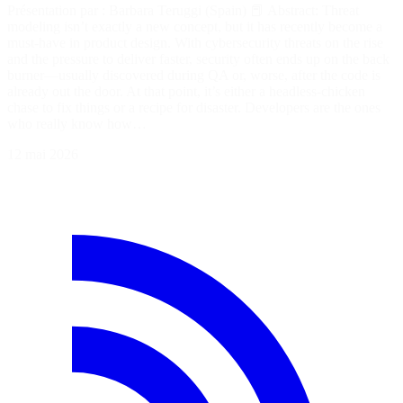
Présentation par : Barbara Teruggi (Spain) 📕 Abstract: Threat
modeling isn’t exactly a new concept, but it has recently become a
must-have in product design. With cybersecurity threats on the rise
and the pressure to deliver faster, security often ends up on the back
burner—usually discovered during QA or, worse, after the code is
already out the door. At that point, it’s either a headless-chicken
chase to fix things or a recipe for disaster. Developers are the ones
who really know how…
12 mai 2026