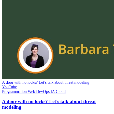
A door with no locks? Let’s talk about threat modeling
YouTube
Programmation
Web
DevOps
IA
Cloud
A door with no locks? Let’s talk about threat
modeling