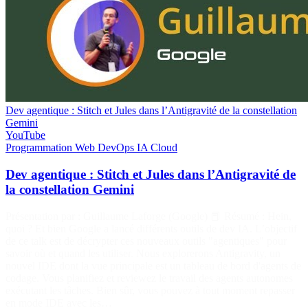
Dev agentique : Stitch et Jules dans l’Antigravité de la constellation
Gemini
YouTube
Programmation
Web
DevOps
IA
Cloud
Dev agentique : Stitch et Jules dans l’Antigravité de
la constellation Gemini
Présentation par : Guillaume Laforge (Google) 📕 Résumé : Hein,
quoi ? Et bien Google a lancé différents outils de dev IA. L’objectif
de ce talk est de décrypter ces nouveaux outils "agentiques" pour
savoir où et quand les utiliser. Nous explorerons Antigravity, un
nouvel IDE dont la vue principale est un tableau de bord d'agents de
codage. Vous planifiez et reviewez le travail des agents autonomes
exécutant les tâches. Bien sûr, vous pouvez à tout moment repasser
en mode IDE avec les…