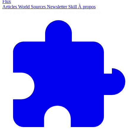
Flux
Articles
World
Sources
Newsletter
Skill
À propos
2690 articles
·
78 sources
·
MàJ 8 août 2026 à 04:55