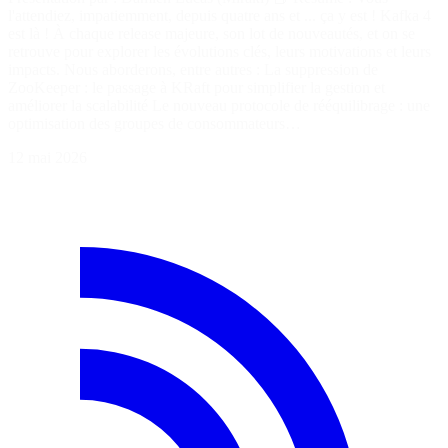
l'attendiez, impatiemment, depuis quatre ans et ... ça y est ! Kafka 4
est là ! À chaque release majeure, son lot de nouveautés, et on se
retrouve pour explorer les évolutions clés, leurs motivations et leurs
impacts. Nous aborderons, entre autres : La suppression de
ZooKeeper : le passage à KRaft pour simplifier la gestion et
améliorer la scalabilité Le nouveau protocole de rééquilibrage : une
optimisation des groupes de consommateurs…
12 mai 2026