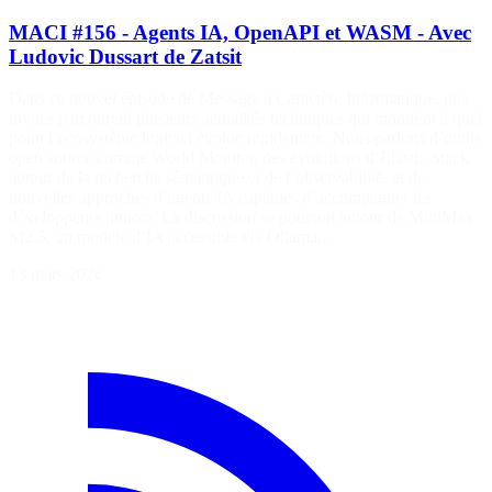
MACI #156 - Agents IA, OpenAPI et WASM - Avec
Ludovic Dussart de Zatsit
Dans ce nouvel épisode de Message à Caractère Informatique, nos
invités parcourent plusieurs actualités techniques qui montrent à quel
point l’écosystème logiciel évolue rapidement. Nous parlons d’outils
open source comme World Monitor, des évolutions d’Elastic Stack
autour de la recherche sémantique et de l’observabilité, et de
nouvelles approches d’agents IA capables d’accompagner les
développeurs juniors. La discussion se poursuit autour de MiniMax
M2.5, un modèle d’IA accessible via Ollama,…
13 mars 2026