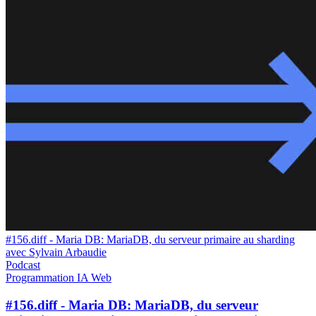
#156.diff - Maria DB: MariaDB, du serveur primaire au sharding
avec Sylvain Arbaudie
Podcast
Programmation
IA
Web
#156.diff - Maria DB: MariaDB, du serveur