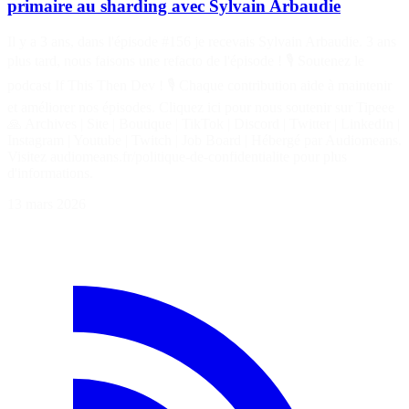
primaire au sharding avec Sylvain Arbaudie
Il y a 3 ans, dans l'épisode #156 je recevais Sylvain Arbaudie. 3 ans
plus tard, nous faisons une refacto de l'épisode ! 🎙️ Soutenez le
podcast If This Then Dev ! 🎙️ Chaque contribution aide à maintenir
et améliorer nos épisodes. Cliquez ici pour nous soutenir sur Tipeee
🙏 Archives | Site | Boutique | TikTok | Discord | Twitter | LinkedIn |
Instagram | Youtube | Twitch | Job Board | Hébergé par Audiomeans.
Visitez audiomeans.fr/politique-de-confidentialite pour plus
d'informations.
13 mars 2026