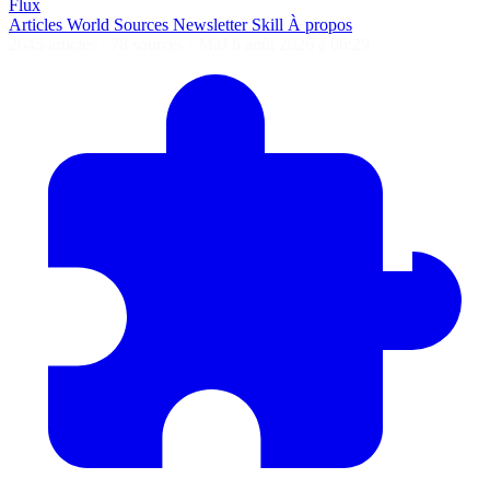
Flux
Articles
World
Sources
Newsletter
Skill
À propos
2645 articles
·
78 sources
·
MàJ 6 août 2026 à 06:29