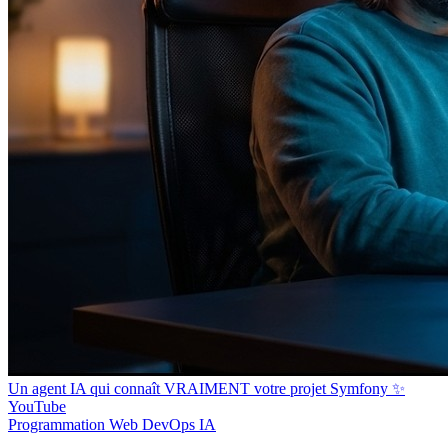
Un agent IA qui connaît VRAIMENT votre projet Symfony ✨
YouTube
Programmation
Web
DevOps
IA