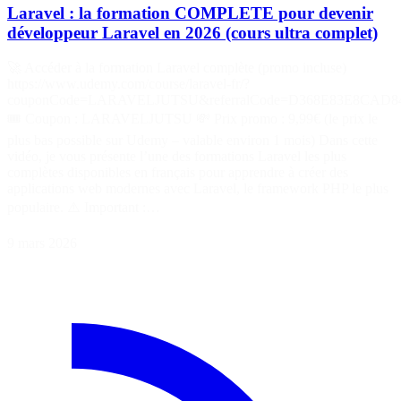
Laravel : la formation COMPLETE pour devenir
développeur Laravel en 2026 (cours ultra complet)
🚀 Accéder à la formation Laravel complète (promo incluse)
https://www.udemy.com/course/laravel-fr/?
couponCode=LARAVELJUTSU&referralCode=D368E83E8CAD8
🎟️ Coupon : LARAVELJUTSU 💸 Prix promo : 9,99€ (le prix le
plus bas possible sur Udemy – valable environ 1 mois) Dans cette
vidéo, je vous présente l’une des formations Laravel les plus
complètes disponibles en français pour apprendre à créer des
applications web modernes avec Laravel, le framework PHP le plus
populaire. ⚠️ Important :…
9 mars 2026