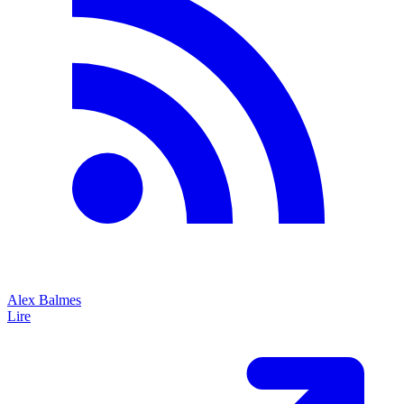
figure omnisciente, définissant les standards depuis une tour
d’ivoire. Mais ce rôle est en train de profondément évoluer. Dans cet
épisode, nous explorons ce tournant : comment l’architecte passe
d’une posture de contrôle à un rôle de facilitateur au service des
équipes. Nous parlons de l’équilibre entre cadre d’architecture et
autonomie, des pratiques qui favorisent les décisions collectives
(ADR, Event Storming, kata), de la…
8 mars 2026