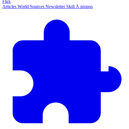
Flux
Articles
World
Sources
Newsletter
Skill
À propos
2645 articles
·
78 sources
·
MàJ 6 août 2026 à 06:29