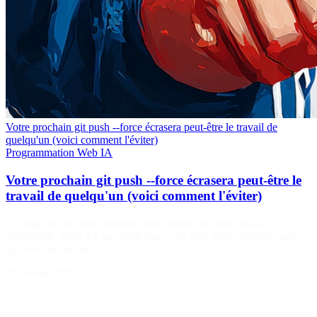
Votre prochain git push --force écrasera peut-être le travail de
quelqu'un (voici comment l'éviter)
Programmation
Web
IA
Votre prochain git push --force écrasera peut-être le
travail de quelqu'un (voici comment l'éviter)
Un flag Git méconnu protège votre équipe des force push
accidentels. Mais il a une faille que votre IDE peut exploiter sans
que vous le sachiez.
24 février 2026