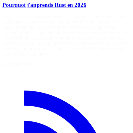
Pourquoi j'apprends Rust en 2026
J'avais appris juste assez de Rust il y a quelques années pour hocher
la tête dans les conversations, lire un peu de code, ressentir une
vague culpabilité, et passer à autre chose. Je ne l'avais jamais
vraiment utilisé. Et maintenant, en 2026, j'y reviens volontairement.
Ce qui semble un peu contre-intuitif, parce qu'on est à l'ère où les
assistants de code peuvent générer une implémentation plausible de
presque n'importe quoi en quelques secondes. Si la machine peut
écrire du Rust à ta place,…
24 février 2026