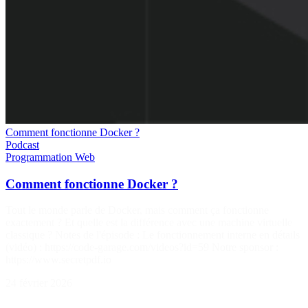
Comment fonctionne Docker ?
Podcast
Programmation
Web
Comment fonctionne Docker ?
Tout le monde parle de Docker, mais comment ça fonctionne
exactement ? Et quelle est la différence avec une machine virtuelle
classique ? Notes de l'épisode : Le fonctionnement interne en détails
(vidéo) : https://code-garage.com/videos?id=59 Notre sponsor :
https://www.secretpdf.io
24 février 2026