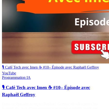
🎙️ Café Tech avec Imen ☕ #10– Épisode avec Raphaël Geffroy
YouTube
Programmation
IA
🎙️ Café Tech avec Imen ☕ #10– Épisode avec
Raphaël Geffroy
Dans cet épisode, je reçois Raphaël Geffroy, développeur chez
SensioLabs, issu d’une reconversion professionnelle inspirante.