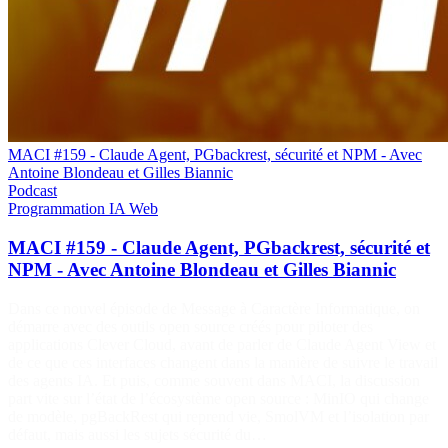
MACI #159 - Claude Agent, PGbackrest, sécurité et NPM - Avec
Antoine Blondeau et Gilles Biannic
Podcast
Programmation
IA
Web
MACI #159 - Claude Agent, PGbackrest, sécurité et
NPM - Avec Antoine Blondeau et Gilles Biannic
Dans ce nouvel épisode de Message à Caractère Informatique, on
démarre avec des outils open source créés pour piloter des
applications Clever Cloud, avant de parler de Claude Agent View et
de ce que ces interfaces changent dans la manière de suivre le travail
des agents IA. Et puis, comme souvent dans MACI, la discussion
part vite sur l’état de l’écosystème open source : MinIO qui change
de modèle, pgBackRest qui reprend vie, SmolVM et l’isolation par
défaut, mais aussi les sujets sécurité du…