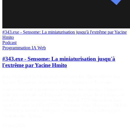
#343.exe - Sensome: La miniaturisation jusqu'à l'extrême par Yacine
Hmito
Podcast
Programmation
IA
Web
#343.exe - Sensome: La miniaturisation jusqu'à
l'extrême par Yacine Hmito
Pour l'épisode #343 je recevais Gor Lebedev. On en débrief avec
Yacine. 🎙️ Soutenez le podcast If This Then Dev ! 🎙️ Chaque
contribution aide à maintenir et améliorer nos épisodes. Cliquez ici
pour nous soutenir sur Tipeee 🙏 Retrouvez toutes les expertises de
tous les experts et expertes passées dans IFTTD directement dans
votre IDE avec le MCP IFTTD ! Archives | Site | Boutique | TikTok
| Discord | LinkedIn | Instagram | Youtube | Twitch | Hébergé par
Audiomeans. Visitez…
22 mai 2026