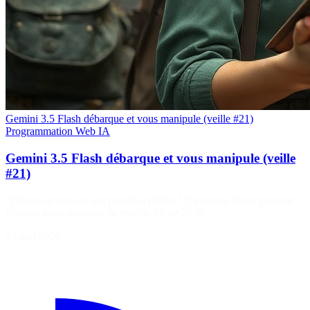
Gemini 3.5 Flash débarque et vous manipule (veille #21)
Programmation
Web
IA
Gemini 3.5 Flash débarque et vous manipule (veille
#21)
"Chacun gagne sur ses propres critères." C'est ainsi qu'on pourrait
résumer toute annonce de modèle IA en 2026.
22 mai 2026