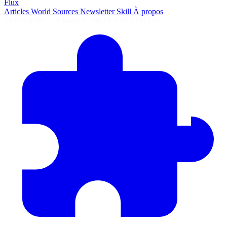
Flux
Articles
World
Sources
Newsletter
Skill
À propos
2690 articles
·
78 sources
·
MàJ 8 août 2026 à 04:55