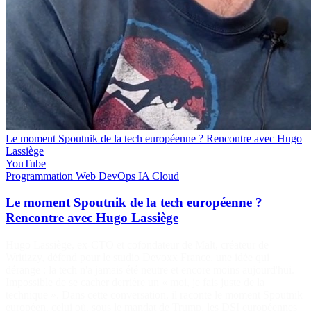
Le moment Spoutnik de la tech européenne ? Rencontre avec Hugo
Lassiège
YouTube
Programmation
Web
DevOps
IA
Cloud
Le moment Spoutnik de la tech européenne ?
Rencontre avec Hugo Lassiège
Hugo Lassiège, ex-CTO et cofondateur de Malt, créateur de
Writizzy, défend pour le studio Devoxx France, une idée qui
dérange : la tech n'a jamais été neutre et encore moins aujourd'hui.
Impossible de se cacher derrière un « moi, je fais juste de la
technique ». Dans cette conversation, il raconte le moment Spoutnik
européen, celui où, sous le mandat de Trump, les DSI européennes