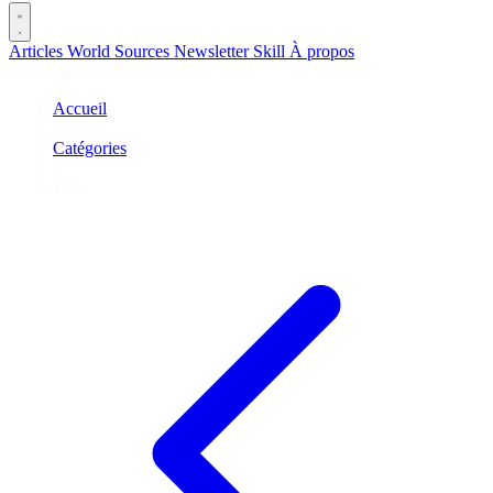
Articles
World
Sources
Newsletter
Skill
À propos
2690 articles
·
78 sources
Accueil
/
Catégories
/
Web