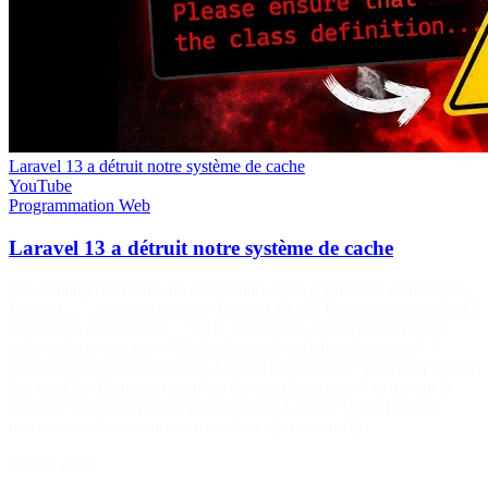
Laravel 13 a détruit notre système de cache
YouTube
Programmation
Web
Laravel 13 a détruit notre système de cache
On voulait juste mettre du cache dans notre application ecommerce
Laravel… …et après upgrade Laravel 13 : 💥 Collections cassées 💥
Pagination explosée 💥 __PHP_Incomplete_Class partout Dans
cette vidéo je montre : * le changement “serializable_classes” *
pourquoi énormément d’apps Laravel vont casser * pourquoi cacher
des modèles Eloquent complets devient dangereux * et surtout la
nouvelle approche propre pour le cache Laravel Vidéo issue de
notre vraie série ecommerce sur laraveljutsu.com 🚀…
22 mai 2026