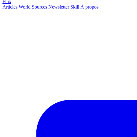
Flux
Articles
World
Sources
Newsletter
Skill
À propos
2693 articles
·
78 sources
·
MàJ 9 août 2026 à 05:04