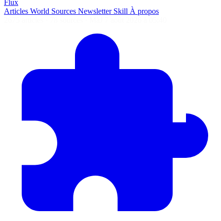
Flux
Articles
World
Sources
Newsletter
Skill
À propos
2675 articles
·
78 sources
·
MàJ 7 août 2026 à 05:40