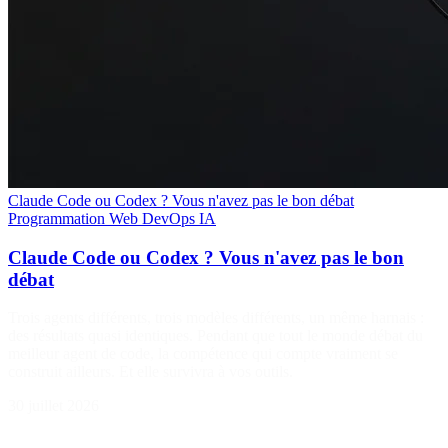
Claude Code ou Codex ? Vous n'avez pas le bon débat
Programmation
Web
DevOps
IA
Claude Code ou Codex ? Vous n'avez pas le bon
débat
Trois agents différents, trois modèles différents, un même harnais :
des résultats quasi identiques. Pendant que tout le monde débat du
meilleur agent de code, la compétence qui compte vraiment se
construit ailleurs. Et elle survivra à vos outils.
30 juillet 2026