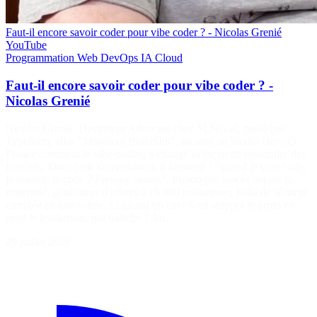
Faut-il encore savoir coder pour vibe coder ? - Nicolas Grenié
YouTube
Programmation
Web
DevOps
IA
Cloud
Faut-il encore savoir coder pour vibe coder ? -
Nicolas Grenié
Nicolas Grenié, Developer Advocate chez SLNG.ai, passé par
Typeform, alias "Monsieur BuildShit", raconte au Studio Devoxx
France comment le vibe coding a changé sa façon de construire des
logiciels. Dans cette conversation, il l'assume : "quand je vibe code,
je regarde le code ? Presque jamais". Prototypes lancés depuis la
maternité, générateur d'icônes à 15 000 utilisateurs, faille de sécurité
corrigée en une soirée. Et quand un exec veut shipper le proto en
prod le lendemain, qui tranche ? Au…
29 juillet 2026