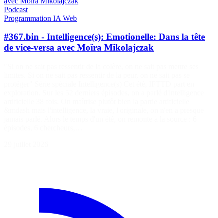
avec Moïra Mikolajczak
Podcast
Programmation
IA
Web
#367.bin - Intelligence(s): Emotionelle: Dans la tête
de vice-versa avec Moïra Mikolajczak
"Si on ne sait pas ressentir de la colère, on ne sait pas mettre ses
limites. Si on ne sait pas ressentir de la peur, on ne sait pas se
protéger" Série spéciale Intelligence(s) Cet été, IFTTD part en
exploration. Sur les 52 derniers épisodes, on a parlé d'intelligence
artificielle 38 fois. On maîtrise plutôt bien la partie artificielle
&mdash mais l'intelligence, la vraie, l'originale, on n'en a presque
jamais parlé. Alors le temps d'un été, on remonte à la source : 6
épisodes, 6 chercheurs,…
29 juillet 2026