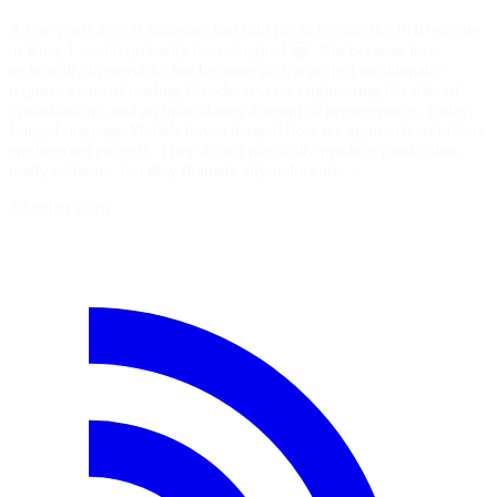
A few years ago, if someone had told me to rewrite the PHP engine
in Rust, I would probably have laughed 😆. Not because it is
technically impossible, but because such a project traditionally
requires years of reading C code, reverse engineering decades of
optimizations, and an intimidating amount of perseverance. Today,
Large Language Models have changed how we approach ambitious
engineering projects. They do not magically produce production-
ready software, but they dramatically reduce the…
29 juillet 2026