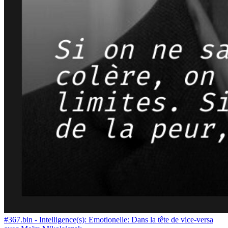
#367.bin - Intelligence(s): Emotionelle: Dans la tête de vice-versa