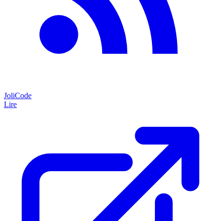
JoliCode
Lire