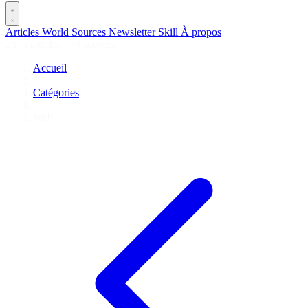
Articles
World
Sources
Newsletter
Skill
À propos
2675 articles
·
78 sources
Accueil
/
Catégories
/
Web