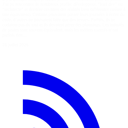
J’ai pu rencontrer de nombreux profils: développeur, “lead dev” ou
“architecte” et derrière ces titres des réalités bien différentes (même à
titre équivalent). Certains pouvaient passer leurs journées à écrire du
code, d’autres ne pouvaient faire que des revues. Parfois, ils ne
codaient pas du tout et ils devaient gérer des plannings. Les intitulés
de postes sont souvent équivalent, mais les métiers exercés n’ont
parfois rien…
28 juillet 2026