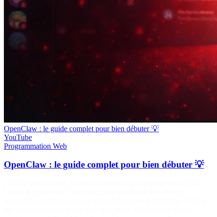
OpenClaw : le guide complet pour bien débuter 💡
YouTube
Programmation
Web
OpenClaw : le guide complet pour bien débuter 💡
Déploie ton agent IA maintenant : https://www.hostg.xyz/SHJBP
Utilise le code PENTIMINAX pour bénéficier de -10% de
réduction supplémentaire sur votre hébergement Hostinger ! Marre
des chatbots passifs qui ne font que parler ? Passez à la vitesse