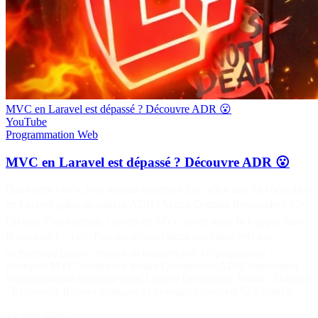
MVC en Laravel est dépassé ? Découvre ADR 😮
YouTube
Programmation
Web
MVC en Laravel est dépassé ? Découvre ADR 😮
Dans cette vidéo, je te montre comment dire adieu aux fat controllers
en Laravel grâce au pattern ADR (Action Domain Responder). 👉
On part d’un exemple concret en MVC (avec toute la logique dans
le controller…) 👉 Puis on refactor étape par étape vers une
architecture propre, testable et maintenable Au programme :
Pourquoi MVC montre ses limites Comprendre ADR simplement
Implémentation complète dans Laravel Découpage Action / Domain
/ Responder Bonnes pratiques et avantages concrets 💡 Exemple…
19 avril 2026