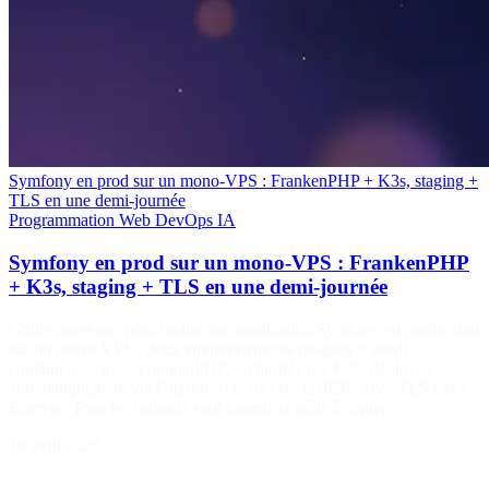
Symfony en prod sur un mono-VPS : FrankenPHP + K3s, staging +
TLS en une demi-journée
Programmation
Web
DevOps
IA
Symfony en prod sur un mono-VPS : FrankenPHP
+ K3s, staging + TLS en une demi-journée
Guide pas-à-pas pour mettre une application Symfony en production
sur un mono-VPS : deux environnements (staging + prod)
containerisés avec FrankenPHP, orchestrés par K3s, déployés
automatiquement via GitHub Actions vers GHCR, avec TLS Let's
Encrypt. Tous les snippets sont fournis et prêts à copier.
18 avril 2026