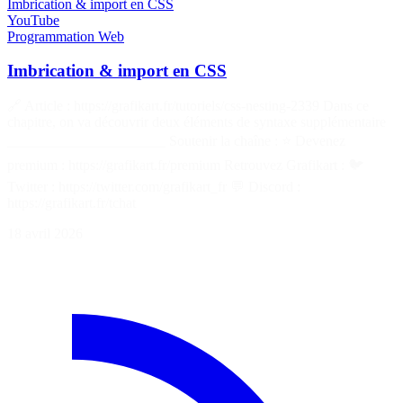
Imbrication & import en CSS
YouTube
Programmation
Web
Imbrication & import en CSS
🔗 Article : https://grafikart.fr/tutoriels/css-nesting-2339 Dans ce
chapitre, on va découvrir deux éléments de syntaxe supplémentaire
______________________ Soutenir la chaîne : ⭐ Devenez
premium : https://grafikart.fr/premium Retrouvez Grafikart : 🐦
Twitter : https://twitter.com/grafikart_fr 💬 Discord :
https://grafikart.fr/tchat
18 avril 2026