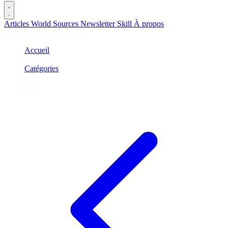
Articles
World
Sources
Newsletter
Skill
À propos
2675 articles
·
78 sources
Accueil
/
Catégories
/
Web