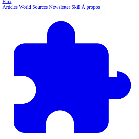
Flux
Articles
World
Sources
Newsletter
Skill
À propos
2675 articles
·
78 sources
·
MàJ 7 août 2026 à 05:40