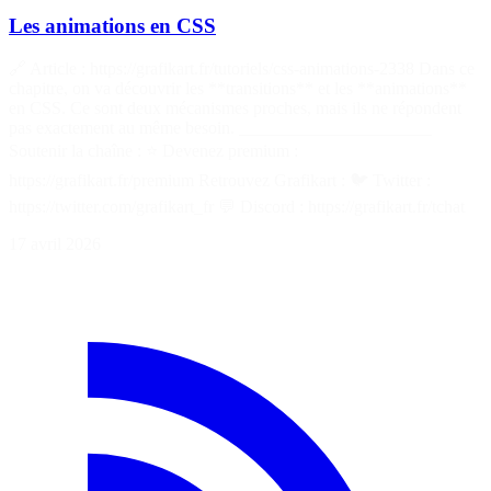
Les animations en CSS
🔗 Article : https://grafikart.fr/tutoriels/css-animations-2338 Dans ce
chapitre, on va découvrir les **transitions** et les **animations**
en CSS. Ce sont deux mécanismes proches, mais ils ne répondent
pas exactement au même besoin. ______________________
Soutenir la chaîne : ⭐ Devenez premium :
https://grafikart.fr/premium Retrouvez Grafikart : 🐦 Twitter :
https://twitter.com/grafikart_fr 💬 Discord : https://grafikart.fr/tchat
17 avril 2026