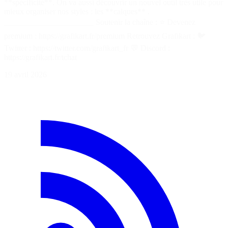
**spécificité**. On va aussi découvrir un nouvel outil très utile pour
mieux organiser nos styles : les **calques** .
______________________ Soutenir la chaîne : ⭐ Devenez
premium : https://grafikart.fr/premium Retrouvez Grafikart : 🐦
Twitter : https://twitter.com/grafikart_fr 💬 Discord :
https://grafikart.fr/tchat
19 avril 2026