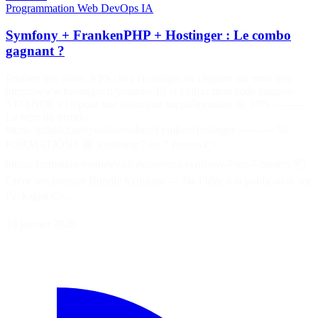
Programmation
Web
DevOps
IA
Symfony + FrankenPHP + Hostinger : Le combo
gagnant ?
Profitez des offres VPS chez Hostinger en cliquant sur mon lien
https://www.hostinger.fr/yoandev10 et utiliser mon code coupon
YOANDEV10 pour une réduction supplémentaire de 10% ----------
Le repo du projet :
https://github.com/yoanbernabeu/FrankenHostinger ---------- 🚀
FORMATIONS 📘 Symfony 7 en 7 Projets 👉
https://formation.yoandev.co/decouvrez-symfony-7-en-7-projets 📦
Créer son premier Bundle Symfony — De l’idée à la publication sur
Packagist 👉…
10 janvier 2026