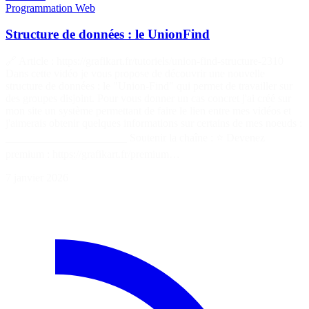
Programmation
Web
Structure de données : le UnionFind
🔗 Article : https://grafikart.fr/tutoriels/union-find-structure-2310
Dans cette vidéo je vous propose de découvrir une nouvelle
structure de données : le "Union-Find" qui permet de travailler sur
des groupes disjoint. Pour vous donner un cas concret j'ai créé sur
mon site un système permettant de faire le lien entre mes vidéos et
j'aimerais obtenir quelques informations sur certains de mes noeuds :
______________________ Soutenir la chaîne : ⭐ Devenez
premium : https://grafikart.fr/premium…
7 janvier 2026