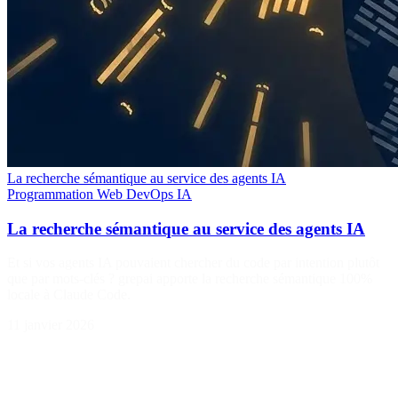
La recherche sémantique au service des agents IA
Programmation
Web
DevOps
IA
La recherche sémantique au service des agents IA
Et si vos agents IA pouvaient chercher du code par intention plutôt
que par mots-clés ? grepai apporte la recherche sémantique 100%
locale à Claude Code.
11 janvier 2026