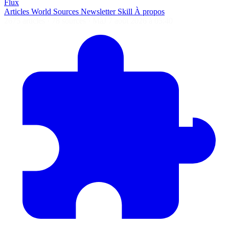
Flux
Articles
World
Sources
Newsletter
Skill
À propos
2675 articles
·
78 sources
·
MàJ 7 août 2026 à 05:40