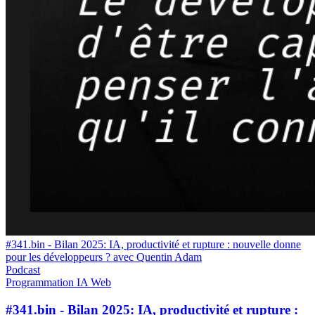
#341.bin - Bilan 2025: IA, productivité et rupture : nouvelle donne
pour les développeurs ? avec Quentin Adam
Podcast
Programmation
IA
Web
#341.bin - Bilan 2025: IA, productivité et rupture :