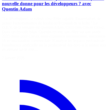
nouvelle donne pour les développeurs ? avec
Quentin Adam
"Le développeur, sa valeur, c'est d'être capable d'automatiser, de
penser l'automatisation du boulot qu'il connaît de la boîte." Le
D.E.V. de la semaine est Quentin Adam, CEO chez Clever Cloud.
Dans cet épisode bilan, Quentin revient sans filtre sur une année
2025 dense pour Clever, entre expansion internationale, innovation
IA et structuration commerciale. Il analyse les impacts profonds de
l'intelligence artificielle sur la productivité des devs et le métier, tout
en alertant sur le rôle…
7 janvier 2026