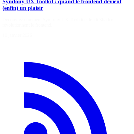
Symfony UX Toolkit : quand le frontend devient
(enfin) un plaisir
Découvrez comment Symfony UX Toolkit et le kit Shadcn
révolutionnent le frontend.
10 janvier 2026