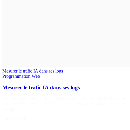
Mesurer le trafic IA dans ses logs
Programmation
Web
Mesurer le trafic IA dans ses logs
13,5 jours de logs Caddy analysés : qui crawle un blog PHP, ce que
pèsent GPTBot et ClaudeBot, et ce que vaut un robots.txt écrit sans
mesure.
2 juillet 2026