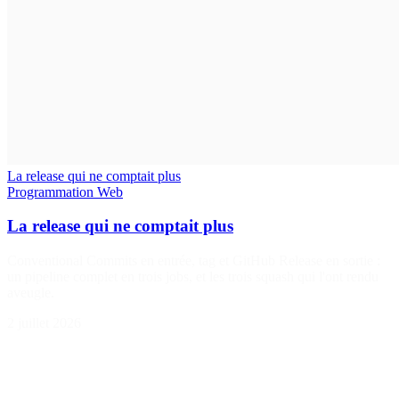
La release qui ne comptait plus
Programmation
Web
La release qui ne comptait plus
Conventional Commits en entrée, tag et GitHub Release en sortie :
un pipeline complet en trois jobs, et les trois squash qui l'ont rendu
aveugle.
2 juillet 2026