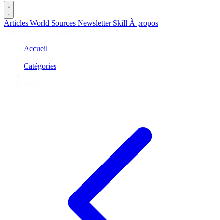
Articles
World
Sources
Newsletter
Skill
À propos
2693 articles
·
78 sources
Accueil
/
Catégories
/
Web