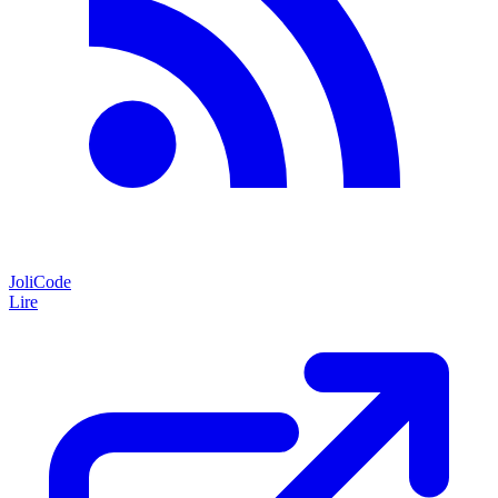
JoliCode
Lire