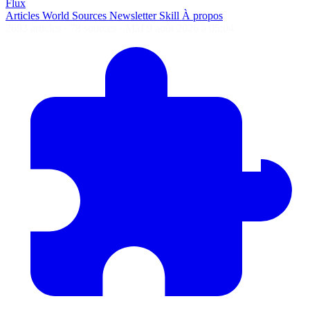
Flux
Articles
World
Sources
Newsletter
Skill
À propos
2693 articles
·
78 sources
·
MàJ 9 août 2026 à 05:04