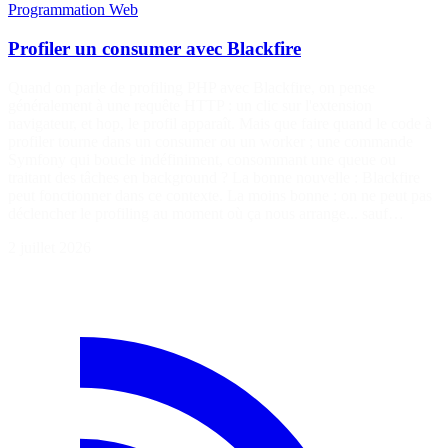
Programmation
Web
Profiler un consumer avec Blackfire
Quand on parle de profiling PHP avec Blackfire, on pense
généralement à une requête HTTP : un clic sur l'extension
navigateur, et hop, le profil apparaît. Mais que faire quand le code à
profiler tourne dans un consumer ou un worker ; une commande
Symfony qui boucle indéfiniment, consommant une queue ou
traitant des tâches en background ? La bonne nouvelle : Blackfire
peut fonctionner dans ce contexte. La moins bonne : on ne peut pas
déclencher le profiling au moment où ça nous arrange... sauf…
2 juillet 2026