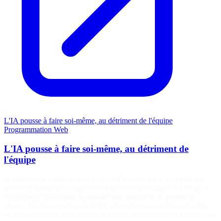
L'IA pousse à faire soi-même, au détriment de l'équipe
Programmation
Web
L'IA pousse à faire soi-même, au détriment de
l'équipe
Je commence à voir de plus en plus d’équipes où le lead tech est
devenu plus rapide à implémenter une fonctionnalité via l’IA qu’à
l’expliquer, la déléguer et attendre que quelqu’un la prenne en
charge. Pourquoi cadrer un ticket, répondre aux questions et relire
du code quand on peut obtenir le résultat directement en utilisant une