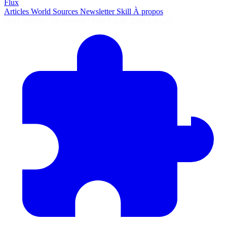
Flux
Articles
World
Sources
Newsletter
Skill
À propos
2645 articles
·
78 sources
·
MàJ 6 août 2026 à 06:29