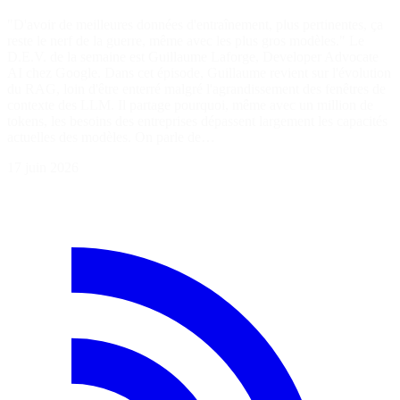
"D'avoir de meilleures données d'entraînement, plus pertinentes, ça
reste le nerf de la guerre, même avec les plus gros modèles." Le
D.E.V. de la semaine est Guillaume Laforge, Developer Advocate
AI chez Google. Dans cet épisode, Guillaume revient sur l'évolution
du RAG, loin d'être enterré malgré l'agrandissement des fenêtres de
contexte des LLM. Il partage pourquoi, même avec un million de
tokens, les besoins des entreprises dépassent largement les capacités
actuelles des modèles. On parle de…
17 juin 2026