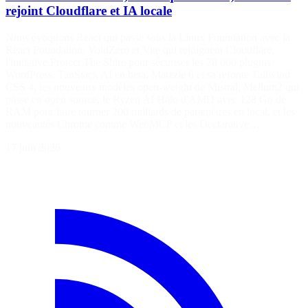
rejoint Cloudflare et IA locale
Nous évoquons React qui passe sous la Linux Foundation avec la
React Foundation, VoidZero et Vite qui rejoignent Cloudflare,
l'initiative Protect The Shire pour sécuriser les 78 000 plugins
WordPress, TanStack AI en beta, Maizzle 6 et sa refonte Tailwind
CSS 4, les nouveaux modèles open-weight de Mistral, Mellum2 qui
passe en open source, le Ryzen AI Halo d'AMD avec 128 Go de
RAM pour faire tourner 200 milliards de paramètres en local, et les
nouveautés Chrome comme WebMCP et les Declarative…
17 juin 2026