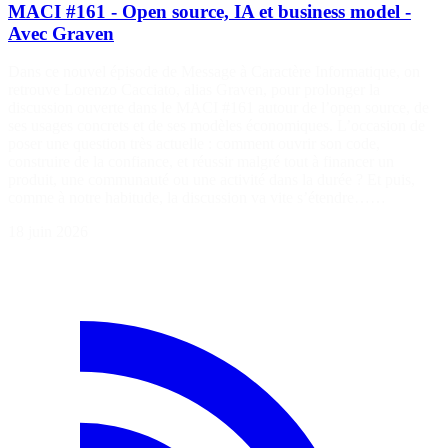
MACI #161 - Open source, IA et business model -
Avec Graven
Dans ce nouvel épisode de Message à Caractère Informatique, on
retrouve Lorenzo Cacciato, alias Graven, pour prolonger la
discussion ouverte dans le MACI #161 autour de l’open source, de
ses usages concrets et de ses modèles économiques. L’occasion de
poser une question très actuelle : comment ouvrir son code,
construire de la confiance, et réussir malgré tout à financer un
produit, une communauté ou une activité dans la durée ? Et puis,
comme à notre habitude, la discussion va vite s’étendre……
18 juin 2026