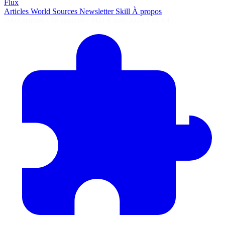
Flux
Articles
World
Sources
Newsletter
Skill
À propos
2693 articles
·
78 sources
·
MàJ 9 août 2026 à 05:04