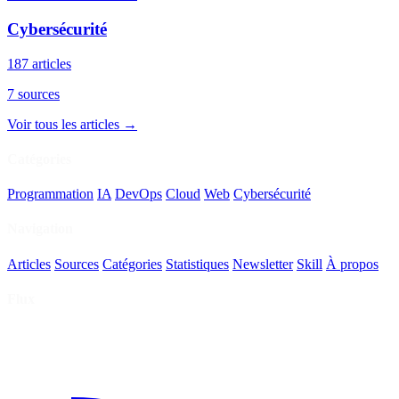
Cybersécurité
187 articles
7 sources
Voir tous les articles →
Catégories
Programmation
IA
DevOps
Cloud
Web
Cybersécurité
Navigation
Articles
Sources
Catégories
Statistiques
Newsletter
Skill
À propos
Flux