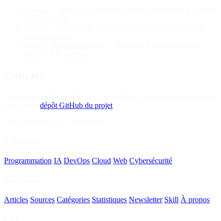
storage
— stocker le cache des articles, vos favoris et articles
lus localement
alarms
— rafraîchir le cache des articles automatiquement
toutes les heures
Accès à flux.yoandev.co
— récupérer la liste des articles
depuis l'API publique
Contact
Pour toute question relative à cette politique, vous pouvez ouvrir une
issue sur le
dépôt GitHub du projet
.
Dernière mise à jour : avril 2026
Catégories
Programmation
IA
DevOps
Cloud
Web
Cybersécurité
Navigation
Articles
Sources
Catégories
Statistiques
Newsletter
Skill
À propos
Flux