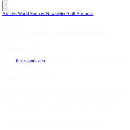
Articles
World
Sources
Newsletter
Skill
À propos
2693 articles
·
78 sources
Politique de confidentialité
Responsable
Le site
flux.yoandev.co
et l'extension Chrome
FluxTab
sont édités
par Yoan Bernabeu.
Données collectées
Flux
et
FluxTab
ne collectent aucune donnée personnelle. Aucun
compte utilisateur, aucun formulaire d'inscription, aucun cookie de
tracking.
L'extension FluxTab stocke localement sur votre navigateur :
Le cache des articles (pour un affichage instantané)
Vos favoris (bookmarks)