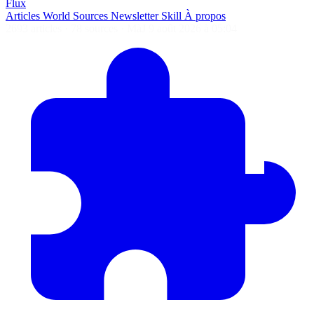
Flux
Articles
World
Sources
Newsletter
Skill
À propos
2693 articles
·
78 sources
·
MàJ 9 août 2026 à 05:04