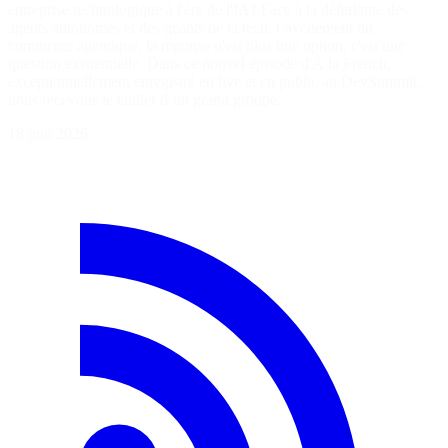
entreprise technologique à l'ère de l'IA? Face à la déferlante des
agents autonomes et des géants de la tech, l’avènement du
commerce agentique, la réponse n'est plus une option, c'est une
question existentielle. Dans ce nouvel épisode d'À la French,
exceptionnellement enregistré en live et en public au DevSummit,
nous recevons le taulier d’un grand groupe…
18 juin 2026