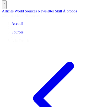
Articles
World
Sources
Newsletter
Skill
À propos
2690 articles
·
78 sources
Accueil
/
Sources
/
A la French