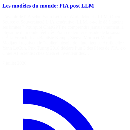
Les modèles du monde: l’IA post LLM
L'avenir de l'IA selon Yann LeCun : World Models, LLM, Open
Source et Souveraineté L’IA générative (LLM) a-t-elle déjà atteint
ses limites ? Pourquoi ChatGPT ne comprendra jamais vraiment la
physique du monde réel ? 🚨 Pour ce dernier épisode de la saison 1
d'À la French, Jean-Baptiste Kempf, Steeve Morin et Mehdi
Medjaoui reçoivent le "taulier" absolu de l'Intelligence Artificielle :
Yann LeCun, Prix Turing 2018,déclaré l’un 3 des Pères de l’IA, ex-
Chief AI Scientist chez Meta et inventeur des…
7 juillet 2026