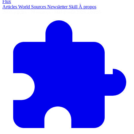
Flux
Articles
World
Sources
Newsletter
Skill
À propos
2690 articles
·
78 sources
·
MàJ 8 août 2026 à 04:55