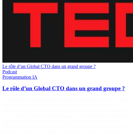
Le rôle d’un Global CTO dans un grand groupe ?
Podcast
Programmation
IA
Le rôle d’un Global CTO dans un grand groupe ?
Comment les grands groupes deviennent des boîtes Tech (ft. CTOs
Adeo & Decathlon) Peut-on transformer un empire du retail
traditionnel de plusieurs dizaines de milliards de chiffre d'affaires en
une véritable entreprise technologique ? Face à des géants comme
Amazon, la réponse n'est plus une option, c'est une question de
survie. Dans ce nouvel épisode d'À la French, exceptionnellement
enregistré en live et en public au DevSummit depuis Lille, nous