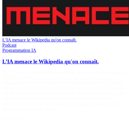
L’IA menace le Wikipedia qu'on connaît.
Podcast
Programmation
IA
L’IA menace le Wikipedia qu'on connaît.
🇫🇷 L'encyclopédie libre survivra-t-elle au tsunami de l'Intelligence
Artificielle ? Depuis 25 ans, Wikipédia est le pilier absolu de la
connaissance sur le Web. Mais avec l'essor fulgurant des LLM qui
s'abreuvent de son corpus pour répondre directement aux internautes
via des interfaces de chat, le trafic vacille et le modèle historique de
l'open source et des contributions est remis en question. Mais
Wikipédia à beaucoup de ressources pour gagner ! Dans ce nouvel
épisode d’À la French, nous…
2 juin 2026