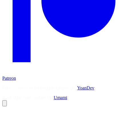
Patreon
Flux — Veille technologique agrégée par
YoanDev
Analytique sans cookies via
Umami