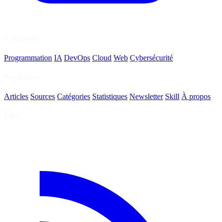
Catégories
Programmation
IA
DevOps
Cloud
Web
Cybersécurité
Navigation
Articles
Sources
Catégories
Statistiques
Newsletter
Skill
À propos
Flux