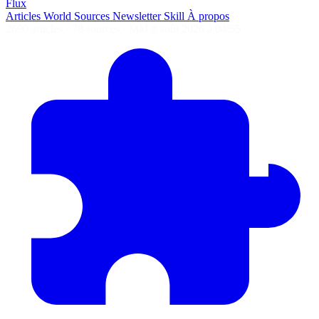
Flux
Articles
World
Sources
Newsletter
Skill
À propos
2690 articles
·
78 sources
·
MàJ 8 août 2026 à 04:55