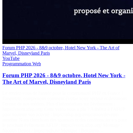
Forum PHP 2026 - 8&9 octobre, Hotel New York - The Art of
Marvel, Disneyland Paris
YouTube
Programmation
Web
Forum PHP 2026 - 8&9 octobre, Hotel New York -
The Art of Marvel, Disneyland Paris
Le rendez-vous de l'année pour la communauté PHP en France !
Ensemble, comprenons comment évolue notre secteur et dessinons
l'avenir de nos métiers. Plus d'informations sur l'événement :
https://event.afup.org/ Cette vidéo vous a plu ? Adhérez à l'AFUP
pour soutenir son activité : https://afup.org/association/devenir-
membre Nous cherchons des sponsors et des conférencier·e·s pour
le prochain événement AFUP : https://event.afup.org/ Montage :
Nicolas Detrez / https://ncls.tv/ Musique : Benjamin…