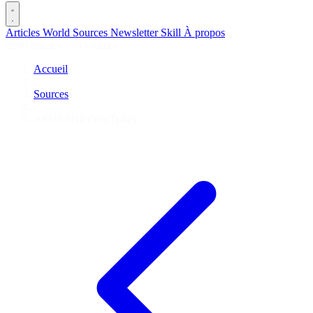
Articles
World
Sources
Newsletter
Skill
À propos
2690 articles
·
78 sources
Accueil
/
Sources
/
AFUP PHP (YouTube)