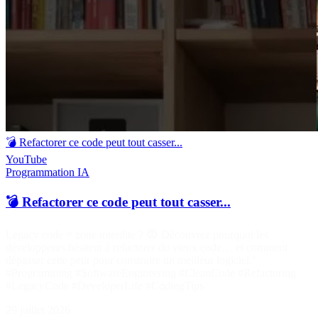
💣 Refactorer ce code peut tout casser...
YouTube
Programmation
IA
💣 Refactorer ce code peut tout casser...
Legacy code = zone interdite ? 😨 Découvrez pourquoi les
développeurs hésitent à refactorer du vieux code… et comment
dépasser cette peur pour construire un meilleur logiciel."
#Programming #SoftwareEngineering #CleanCode #Refactoring
#LegacyCode #DeveloperLife #CodingTips
29 juillet 2026