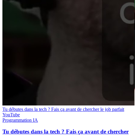
Tu débutes dans la tech ? Fais ça avant de chercher le job parfait
YouTube
Programmation
IA
Tu débutes dans la tech ? Fais ça avant de chercher