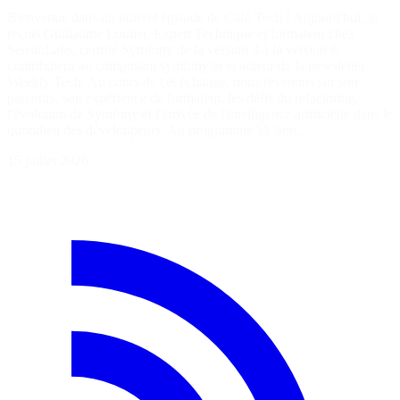
Bienvenue dans un nouvel épisode de Café Tech ! Aujourd'hui, je
reçois Guillaume Loulier, Expert Technique et formateur chez
SensioLabs, certifié Symfony de la version 3 à la version 8,
contributeur au composant symfony/ai et auteur de la newsletter
Weekly Tech. Au cours de cet échange, nous revenons sur son
parcours, son expérience de formateur, les défis du refactoring,
l'évolution de Symfony et l'arrivée de l'intelligence artificielle dans le
quotidien des développeurs. Au programme 🚀 Son…
15 juillet 2026