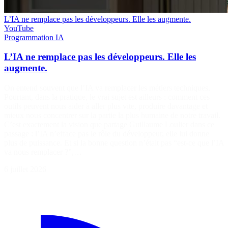
L’IA ne remplace pas les développeurs. Elle les augmente.
YouTube
Programmation
IA
L’IA ne remplace pas les développeurs. Elle les
augmente.
On entend souvent que l’IA va remplacer les métiers techniques.
Pourtant, dans la pratique, le vrai sujet est ailleurs : comment ces
outils peuvent nous aider à aller plus vite, produire davantage et
mieux nous concentrer sur la partie la plus humaine de notre travail.
C’est exactement la vision que partage Guillaume Loulier dans ce
passage : l’IA n’efface pas le rôle du développeur, elle lui donne
plus de puissance. Et si la bonne question n’était pas “est-ce que l’IA
va nous remplacer ?”,…
6 juillet 2026