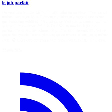
le job parfait
On veut tous trouver LE bon projet, celui où on se sent bien, où on
maîtrise son sujet. Mais Clément Bertillon m’a rappelé une vérité
que beaucoup oublient : “Au début, ce n’est pas de confort dont tu
as besoin, mais de variété.” 💡 En ESN, tu touches à plein de
projets, d’équipes, de technos, de problèmes différents. Et c’est ce
qui te fait grandir 10 fois plus vite qu’en restant 10 ans sur le même
code. 🎧 L’épisode complet ici 👉 https://youtu.be/2LdKdU-lq4E
22 juin 2026