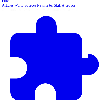
Flux
Articles
World
Sources
Newsletter
Skill
À propos
2645 articles
·
78 sources
·
MàJ 6 août 2026 à 06:29