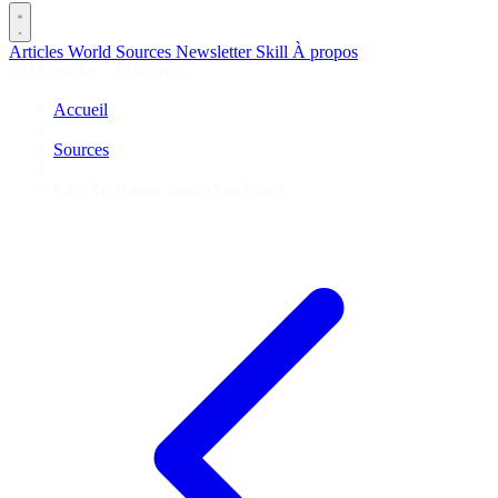
Articles
World
Sources
Newsletter
Skill
À propos
2645 articles
·
78 sources
Accueil
/
Sources
/
Café Tech avec Imen (YouTube)