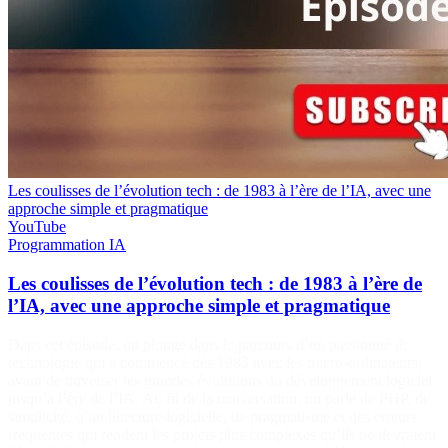
Les coulisses de l’évolution tech : de 1983 à l’ère de l’IA, avec une
approche simple et pragmatique
YouTube
Programmation
IA
Les coulisses de l’évolution tech : de 1983 à l’ère de
l’IA, avec une approche simple et pragmatique
Dans cet épisode, on plonge dans le parcours d’un passionné de
technologie qui a commencé dès 1983 avec les micro-ordinateurs,
avant de traverser les grandes évolutions du développement logiciel
jusqu’à l’ère de l’IA. Au fil de la conversation, on parle de PHP, de
simplicité, d’architecture logicielle, de pragmatisme et des erreurs
fréquentes qui rendent les projets plus complexes qu’ils ne devraient