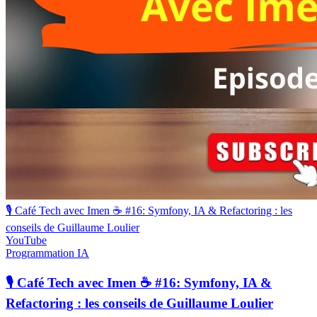
🎙️ Café Tech avec Imen ☕ #16: Symfony, IA & Refactoring : les
conseils de Guillaume Loulier
YouTube
Programmation
IA
🎙️ Café Tech avec Imen ☕ #16: Symfony, IA &
Refactoring : les conseils de Guillaume Loulier