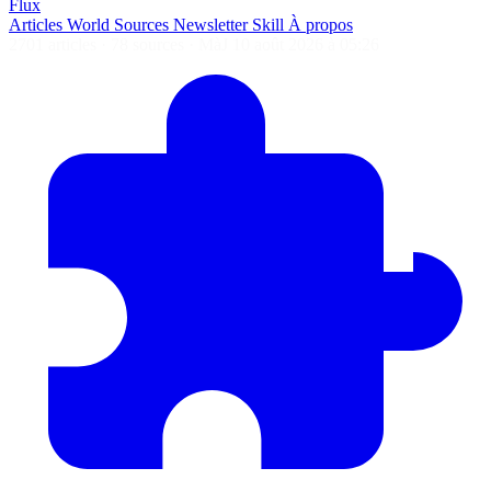
Flux
Articles
World
Sources
Newsletter
Skill
À propos
2701 articles
·
78 sources
·
MàJ 10 août 2026 à 05:26