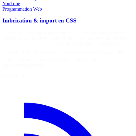
YouTube
Programmation
Web
Imbrication & import en CSS
🔗 Article : https://grafikart.fr/tutoriels/css-nesting-2339 Dans ce
chapitre, on va découvrir deux éléments de syntaxe supplémentaire
______________________ Soutenir la chaîne : ⭐ Devenez
premium : https://grafikart.fr/premium Retrouvez Grafikart : 🐦
Twitter : https://twitter.com/grafikart_fr 💬 Discord :
https://grafikart.fr/tchat
18 avril 2026