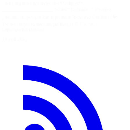
mieux organiser nos styles : les **calques** .
______________________ Soutenir la chaîne : ⭐ Devenez
premium : https://grafikart.fr/premium Retrouvez Grafikart : 🐦
Twitter : https://twitter.com/grafikart_fr 💬 Discord :
https://grafikart.fr/tchat
19 avril 2026