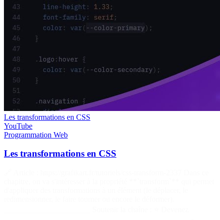
Les transformations en CSS
YouTube
Programmation
Web
Les transformations en CSS
🔗 Article : https://grafikart.fr/tutoriels/css-transform-2337 Dans ce
chapitre, on va s'intéresser à la propriété **`transform`** qui permet
d'appliquer des transformations à un élément (le déplacer, le
redimensionner, le faire tourner ou encore le déformer).
______________________ Soutenir la chaîne : ⭐ Devenez