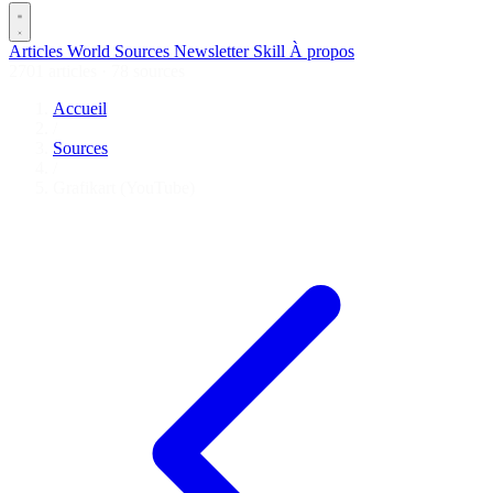
Articles
World
Sources
Newsletter
Skill
À propos
2701 articles
·
78 sources
Accueil
/
Sources
/
Grafikart (YouTube)