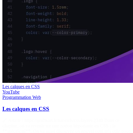
Les calques en CSS
YouTube
Programmation
Web
Les calques en CSS
🔗 Article : https://grafikart.fr/tutoriels/css-layers-2340 Dans ce
chapitre, on va revenir sur une notion importante en CSS : la
**spécificité**. On va aussi découvrir un nouvel outil très utile pour