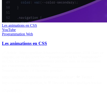
Les animations en CSS
YouTube
Programmation
Web
Les animations en CSS
🔗 Article : https://grafikart.fr/tutoriels/css-animations-2338 Dans ce
chapitre, on va découvrir les **transitions** et les **animations**
en CSS. Ce sont deux mécanismes proches, mais ils ne répondent
pas exactement au même besoin. ______________________
Soutenir la chaîne : ⭐ Devenez premium :
https://grafikart.fr/premium Retrouvez Grafikart : 🐦 Twitter :
https://twitter.com/grafikart_fr 💬 Discord : https://grafikart.fr/tchat
17 avril 2026