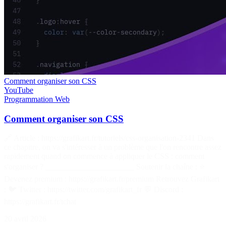
Comment organiser son CSS
YouTube
Programmation
Web
Comment organiser son CSS
🔗 Article : https://grafikart.fr/tutoriels/css-organisation-2341 Dans
ce chapitre, on va s'intéresser à un problème que l'on rencontre assez
rapidement quand on commence à appliquer le CSS : comment
s'organiser ? ______________________ Soutenir la chaîne : ⭐
Devenez premium : https://grafikart.fr/premium Retrouvez Grafikart
: 🐦 Twitter : https://twitter.com/grafikart_fr 💬 Discord :
https://grafikart.fr/tchat
20 avril 2026