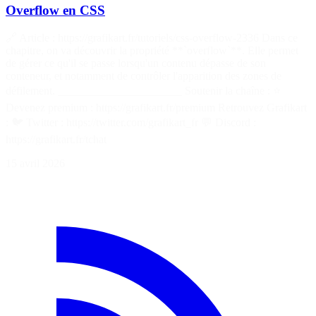
Overflow en CSS
🔗 Article : https://grafikart.fr/tutoriels/css-overflow-2336 Dans ce
chapitre, on va découvrir la propriété **`overflow`**. Elle permet
de gérer ce qu'il se passe lorsqu'un contenu dépasse de son
conteneur, et notamment de contrôler l'apparition des zones de
défilement. ______________________ Soutenir la chaîne : ⭐
Devenez premium : https://grafikart.fr/premium Retrouvez Grafikart
: 🐦 Twitter : https://twitter.com/grafikart_fr 💬 Discord :
https://grafikart.fr/tchat
15 avril 2026