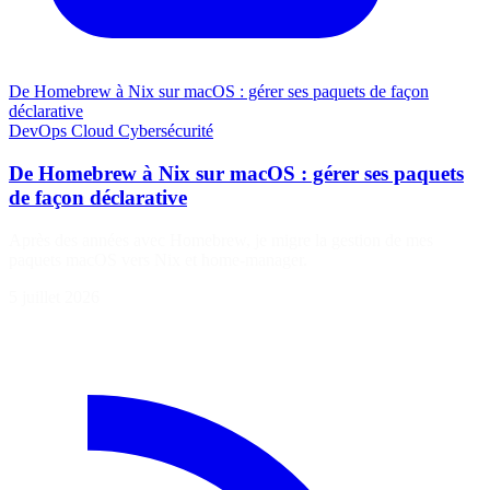
De Homebrew à Nix sur macOS : gérer ses paquets de façon
déclarative
DevOps
Cloud
Cybersécurité
De Homebrew à Nix sur macOS : gérer ses paquets
de façon déclarative
Après des années avec Homebrew, je migre la gestion de mes
paquets macOS vers Nix et home-manager.
5 juillet 2026