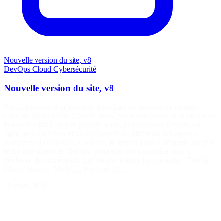
Nouvelle version du site, v8
DevOps
Cloud
Cybersécurité
Nouvelle version du site, v8
Régulièrement, il m’arrive de tout changer, souvent de manière
radicale. En ce début d’année 2026, pas d’exception, mon site est de
nouveau refait ! Depuis plus de 5 ans, j’utilisais des serveurs en
ligne (des machines virtuelles) auprès de différents hébergeurs
européens (OVHcloud, Contabo, Hetzner), puis ai déployé une pile
technique à base de Debian, portant le service docker pour y
déployer des conteneurs. Les images étaient les suivantes : Traefik,
Ghost, Umami, MySQL, PostgreSQL,…
13 mars 2026