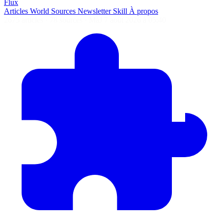
Flux
Articles
World
Sources
Newsletter
Skill
À propos
2675 articles
·
78 sources
·
MàJ 7 août 2026 à 05:40