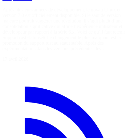
Après plusieurs années de développement, le noyau Linux en
version 7.0 est officiellement disponible. Si le saut de version
majeure pourrait suggérer une révolution, il s’agit plutôt d’une
consolidation significative qui affine l’expérience utilisateur et
développeur par rapport à la série 6.x. Voici ce qu’il faut retenir :
Support rust stabilisé# Le changement le plus marquant est la
promotion du support rust au statut stable. Après des
expérimentations dans les versions précédentes, les…
17 avril 2026