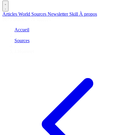
Articles
World
Sources
Newsletter
Skill
À propos
2675 articles
·
78 sources
Accueil
/
Sources
/
J.Hommet