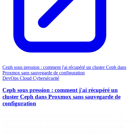
Ceph sous pression : comment j'ai récupéré un cluster Ceph dans
Proxmox sans sauvegarde de configuration
DevOps
Cloud
Cybersécurité
Ceph sous pression : comment j'ai récupéré un
cluster Ceph dans Proxmox sans sauvegarde de
configuration
Il y a des jours où tout semble contre vous. Ce jour-là, j’ai eu la
preuve que Ceph est vraiment robuste. Je crée des clusters Proxmox
VE avec ceph depuis plus de 6 ans et aujourd’hui, j’ai vécu une
situation qui m’a fait vraiment apprécier la solidité de cette