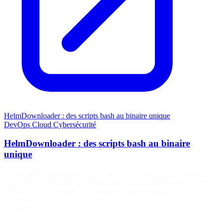
HelmDownloader : des scripts bash au binaire unique
DevOps
Cloud
Cybersécurité
HelmDownloader : des scripts bash au binaire
unique
Un script bash par chart pour les installs air-gap, ça a vite dégénéré.
Cette pile est devenue HelmDownloader — un binaire Go en TUI
qui découvre les images et produit un bundle vérifiable.
1 juin 2026