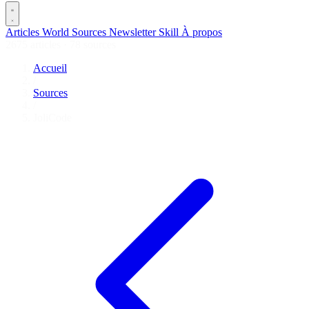
Articles
World
Sources
Newsletter
Skill
À propos
2675 articles
·
78 sources
Accueil
/
Sources
/
JoliCode