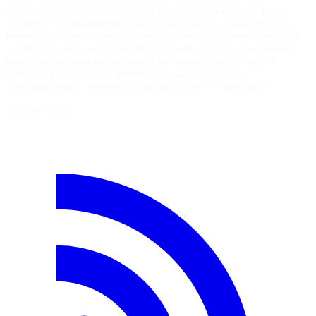
commerce Sylius ? Si Sylius s’est imposé dans l’écosystème e-
commerce, c’est notamment grâce à sa capacité à s’adapter à des
besoins métier très variés sans imposer une architecture rigide. Son
système d’extensions permet de faire évoluer progressivement les
fonctionnalités tout en conservant les mécanismes du cœur du
framework. Fin d'année dernière, nous avons lancé le
JoliMediaBundle, un bundle Symfony dédié à la gestion de…
20 juillet 2026