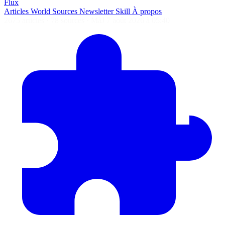
Flux
Articles
World
Sources
Newsletter
Skill
À propos
2675 articles
·
78 sources
·
MàJ 7 août 2026 à 05:40