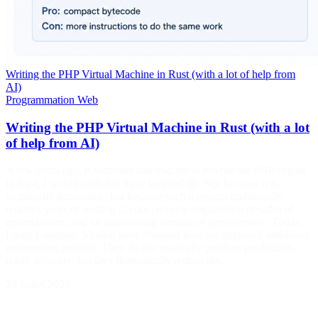
Writing the PHP Virtual Machine in Rust (with a lot of help from
AI)
Programmation
Web
Writing the PHP Virtual Machine in Rust (with a lot
of help from AI)
A few years ago, if someone had told me to rewrite the PHP engine
in Rust, I would probably have laughed 😆. Not because it is
technically impossible, but because such a project traditionally
requires years of reading C code, reverse engineering decades of
optimizations, and an intimidating amount of perseverance. Today,
Large Language Models have changed how we approach ambitious
engineering projects. They do not magically produce production-
ready software, but they dramatically reduce the…
29 juillet 2026