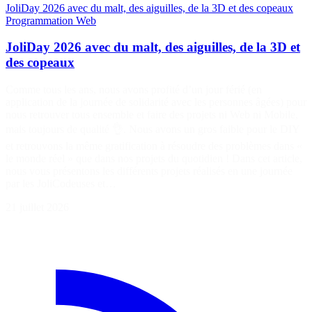
JoliDay 2026 avec du malt, des aiguilles, de la 3D et des copeaux
Programmation
Web
JoliDay 2026 avec du malt, des aiguilles, de la 3D et
des copeaux
Comme tous les ans, nous avons profité d’un jour férié (en
application de la journée de solidarité avec les personnes âgées) pour
nous retrouver tous ensemble et faire des projets ni Web ni Mobile,
mais toujours de qualité 👌. Nous avons un gros faible pour le DIY
et retrouvons la même gratification à résoudre des problèmes dans «
le monde réel » que dans nos projets du quotidien ! Dans cet article,
nous vous présentons les différents projets réalisés en une journée
par les JoliCodeuses et…
21 juillet 2026