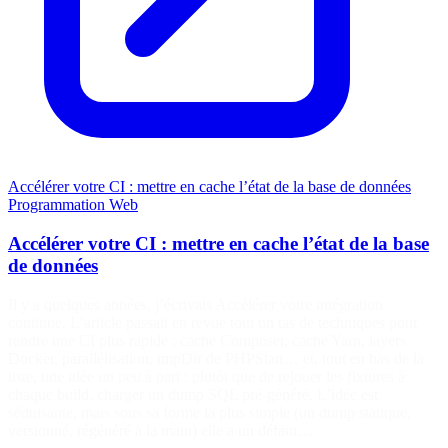
Accélérer votre CI : mettre en cache l’état de la base de données
Programmation
Web
Accélérer votre CI : mettre en cache l’état de la base
de données
Il y a quelques années, j’écrivais Accélérer votre intégration
continue. L’article passait en revue tout un tas de techniques pour
rendre une CI plus rapide : cache Composer, cache Yarn, layers
Docker, parallélisation, tmpDir de PHPStan… et, tout en bas de la
liste, une idée un peu à part : plutôt que de rejouer les fixtures à
chaque build, charger un dump SQL pré-généré. L’idée est
séduisante, mais sous sa forme la plus simple (un dump statique,
versionné, régénéré à la main) elle a un défaut…