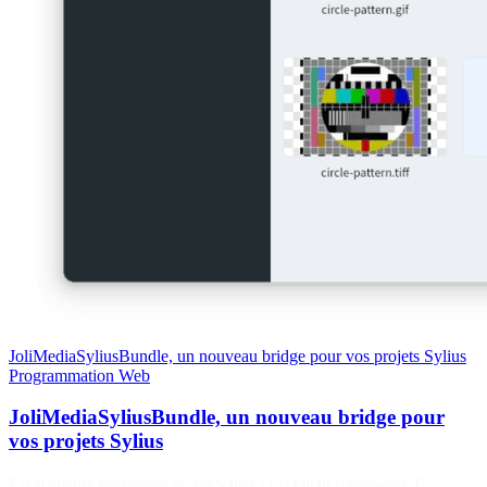
JoliMediaSyliusBundle, un nouveau bridge pour vos projets Sylius
Programmation
Web
JoliMediaSyliusBundle, un nouveau bridge pour
vos projets Sylius
Est-il encore nécessaire de présenter l’excellent framework E-