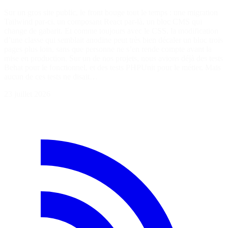
Sur un gros site public, le front bouge tout le temps : une migration
Tailwind par-ci, un composant React par-là, un bloc CMS qui
change de gabarit. Et comme toujours avec le CSS, la modification
d’une classe qui semblait anodine peut très bien décaler un bloc trois
pages plus loin, sans que personne ne s’en rende compte avant la
mise en production. Sur un de nos projets, nous avions déjà des tests
Behat pour le fonctionnel, et des tests PHPUnit pour le métier. Mais
aucun de ces tests ne disait…
23 juillet 2026