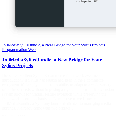
JoliMediaSyliusBundle, a New Bridge for Your Sylius Projects
Programmation
Web
JoliMediaSyliusBundle, a New Bridge for Your
Sylius Projects
Does the excellent Sylius E-commerce framework even need an
introduction? If Sylius has established itself in the e-commerce
ecosystem, it's largely thanks to its ability to adapt to a wide variety
of business needs without imposing a rigid architecture. Its extension
system allows for gradual feature evolution while preserving the
framework's core mechanisms. Late last year, we launched
JoliMediaBundle, a Symfony bundle dedicated to managing media
libraries. It already came with two bridges…