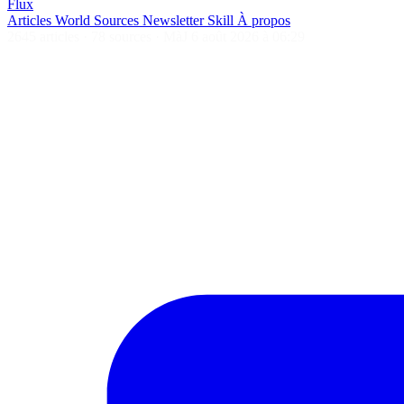
Flux
Articles
World
Sources
Newsletter
Skill
À propos
2645 articles
·
78 sources
·
MàJ 6 août 2026 à 06:29