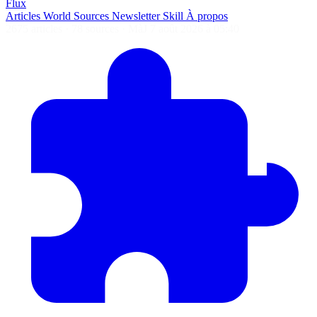
Flux
Articles
World
Sources
Newsletter
Skill
À propos
2675 articles
·
78 sources
·
MàJ 7 août 2026 à 05:40