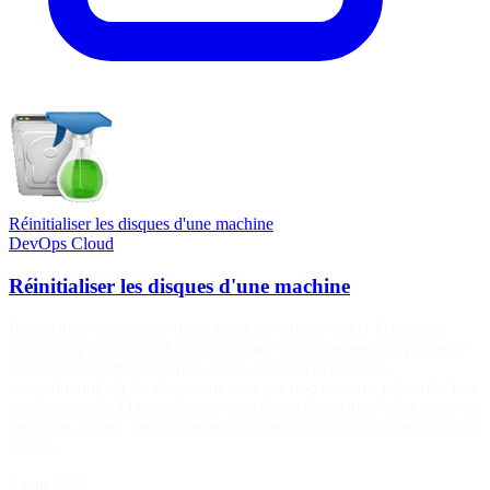
Réinitialiser les disques d'une machine
DevOps
Cloud
Réinitialiser les disques d'une machine
Réinitialiser les disques d'une machine {align=right} Dans mon
quotidien professionnel, j'installe assez régulièrement des postes de
travail et des serveurs Linux sur du matériel existant ou
reconditionné. Si les disques ne sont pas trop anciens, je [vérifie leur
santé matérielle][1] et je prends soin de les réinitialiser pour partir sur
des bases saines. J'en profite au passage pour vous montrer comment
on fait.
8 juin 2026