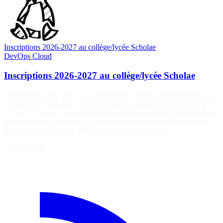
Inscriptions 2026-2027 au collège/lycée Scholae
DevOps
Cloud
Inscriptions 2026-2027 au collège/lycée Scholae
Inscriptions 2026-2027 au collège/lycée Scholae {align=right} Les
inscriptions 2026-2027 sont ouvertes au [collège/lycée Scholae][1] !
!!! note "" Si vous vous demandez pourquoi j'en parle ici dans mon
blog technique, c'est que ça fait seize ans que je travaille dans cet
[établissement scolaire 100&nbsp;% sous Linux][2].
19 mai 2026