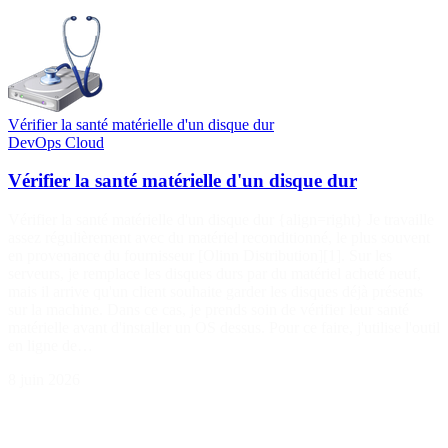
Vérifier la santé matérielle d'un disque dur
DevOps
Cloud
Vérifier la santé matérielle d'un disque dur
Vérifier la santé matérielle d'un disque dur {align=right} Je travaille
assez régulièrement avec du matériel reconditionné, le plus souvent
en provenance du fournisseur [Olinn Distribution][1]. Sur les
serveurs, je remplace les disques durs par du matériel acheté neuf,
mais il arrive qu'un client souhaite garder les disques déjà présents
sur la machine. Dans ce cas, je prends soin de vérifier leur santé
matérielle avant d'installer un OS dessus. Pour ce faire, j'utilise l'outil
en ligne de…
8 juin 2026