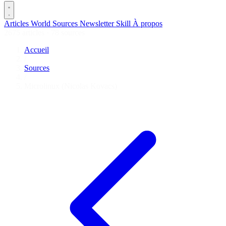
Articles
World
Sources
Newsletter
Skill
À propos
2675 articles
·
78 sources
Accueil
/
Sources
/
Microlinux (Nicolas Kovacs)