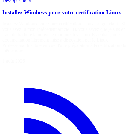
DevOps
Cloud
Installez Windows pour votre certification Linux
Installez Windows pour votre certification Linux {align=right} Si
vous avez lu mon [précédent article][1], vous savez que je suis en
train de traduire la nouvelle mouture des Linux Essentials, une
documentation librement mise à disposition par le Linux
Professional Institute en vue d'une préparation à la certification du
même nom.
1 août 2026