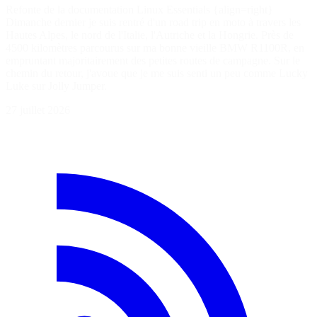
Refonte de la documentation Linux Essentials {align=right}
Dimanche dernier je suis rentré d'un road trip en moto à travers les
Hautes Alpes, le nord de l'Italie, l'Autriche et la Hongrie. Près de
4500 kilomètres parcourus sur ma bonne vieille BMW R1100R, en
empruntant majoritairement des petites routes de campagne. Sur le
chemin du retour, j'avoue que je me suis senti un peu comme Lucky
Luke sur Jolly Jumper.
27 juillet 2026