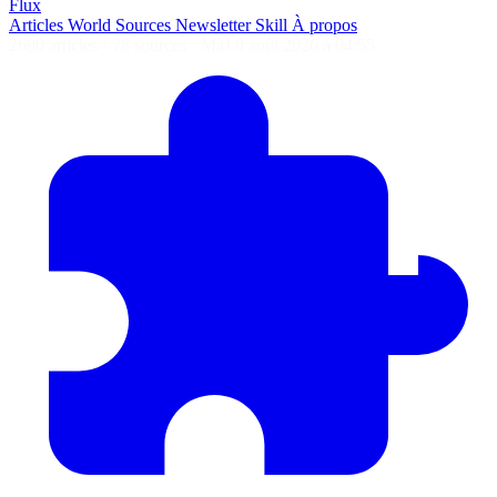
Flux
Articles
World
Sources
Newsletter
Skill
À propos
2690 articles
·
78 sources
·
MàJ 8 août 2026 à 04:55