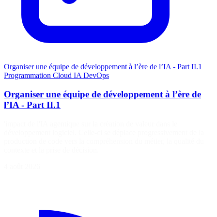
Organiser une équipe de développement à l’ère de l’IA - Part II.1
Programmation
Cloud
IA
DevOps
Organiser une équipe de développement à l’ère de
l’IA - Part II.1
'impact de l'IA agentique sur la création de valeur dans le
développement logiciel. Celle-ci se déplace progressivement de la
production de code vers la compréhension du métier, la qualité du
contexte et la prise de décision.
4 août 2026