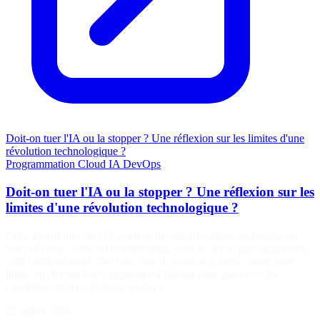
Doit-on tuer l'IA ou la stopper ? Une réflexion sur les limites d'une
révolution technologique ?
Programmation
Cloud
IA
DevOps
Doit-on tuer l'IA ou la stopper ? Une réflexion sur les
limites d'une révolution technologique ?
Cette dynamique de l'IA soulève des interrogations profondes sur
son coût réel : coût environnemental, coût social et, plus largement,
coût civilisationnel. Dès lors, faut-il poursuivre cette course sans
limite ou devons-nous apprendre à ralentir pour préserver les
conditions mêmes de notre avenir ?
27 juillet 2026