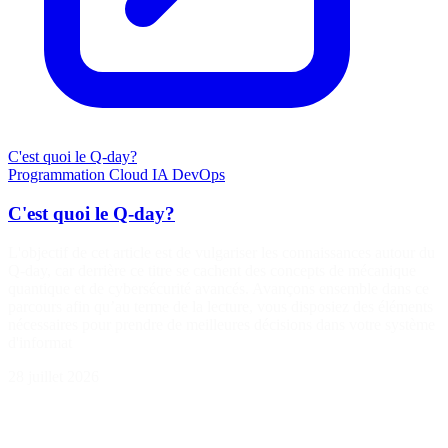
C'est quoi le Q-day?
Programmation
Cloud
IA
DevOps
C'est quoi le Q-day?
L'objectif de cet article est de vulgariser les connaissances autour du
Q-day, car derrière ce titre se cachent des concepts de mécanique
quantique et de cybersécurité avancés. Avançons ensemble dans ce
parcours afin qu’au terme de la lecture, vous disposiez des éléments
nécessaires pour prendre de meilleures décisions dans votre système
d'informat
28 juillet 2026