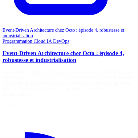
Event-Driven Architecture chez Octo : épisode 4, robustesse et
industrialisation
Programmation
Cloud
IA
DevOps
Event-Driven Architecture chez Octo : épisode 4,
robustesse et industrialisation
Un système événementiel qui marche en démo, c'est facile. Un qui
tient en prod, c'est une autre histoire. Épisode 4 (et final) de la série
EDA : idempotence pour de vrai (avec Redis), observabilité event-
driven, alerting sur Mattermost, industrialisation Terraform… et nos
vraies galères.
9 juillet 2026