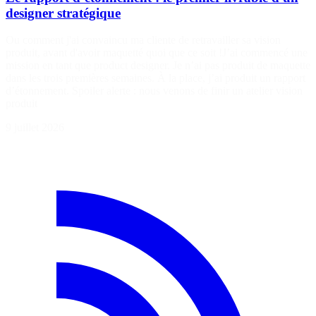
designer stratégique
Ou comment j'ai convaincu ma cliente de retravailler sa vision
produit, avant d'avoir maquetté quoi que ce soit !J’ai commencé une
mission en tant que product designer. Je n’ai pas produit de maquette
dans les trois premières semaines. À la place, j’ai produit un rapport
d’étonnement. Spoiler alerte : nous venons de finir un atelier vision
produit
9 juillet 2026