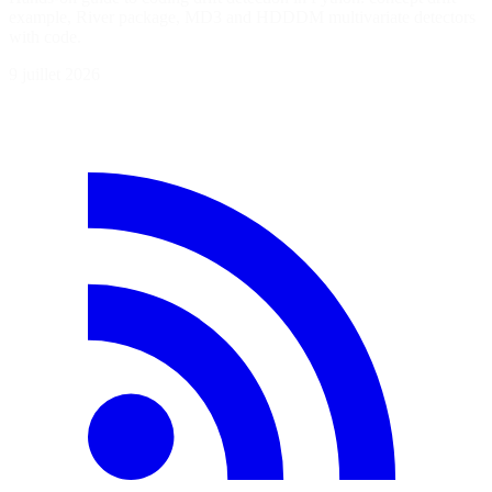
example, River package, MD3 and HDDDM multivariate detectors
with code.
9 juillet 2026