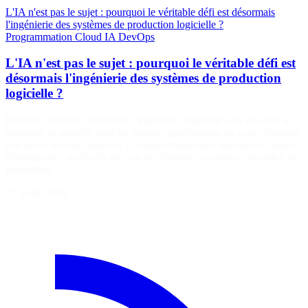
L'IA n'est pas le sujet : pourquoi le véritable défi est désormais
l'ingénierie des systèmes de production logicielle ?
Programmation
Cloud
IA
DevOps
L'IA n'est pas le sujet : pourquoi le véritable défi est
désormais l'ingénierie des systèmes de production
logicielle ?
Pendant plusieurs décennies, l'ingénierie logicielle s'est attachée à
optimiser la manière dont les équipes produisaient du code. Demain,
elle devra surtout organiser la collaboration entre humains et agents
d'intelligence artificielle au sein de véritables systèmes industriels de
production.
27 juillet 2026