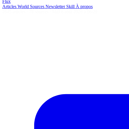
Flux
Articles
World
Sources
Newsletter
Skill
À propos
2645 articles
·
78 sources
·
MàJ 6 août 2026 à 06:29