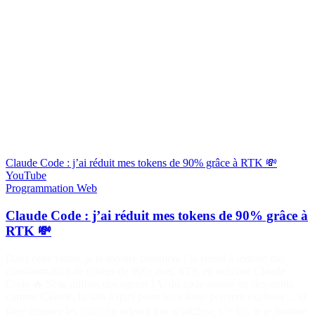
Claude Code : j’ai réduit mes tokens de 90% grâce à RTK 💸
YouTube
Programmation
Web
Claude Code : j’ai réduit mes tokens de 90% grâce à
RTK 💸
Dans cette vidéo, je te montre comment j’ai réussi à réduire ma
consommation de tokens de 90% avec RTK en utilisant Claude
Code 🔥 Si tu utilises des agents IA, du code assisté ou des outils
comme Claude, tu sais à quel point les tokens peuvent exploser… et
faire grimper les coûts ou ralentir ton workflow. 👉 Ici, je te partage