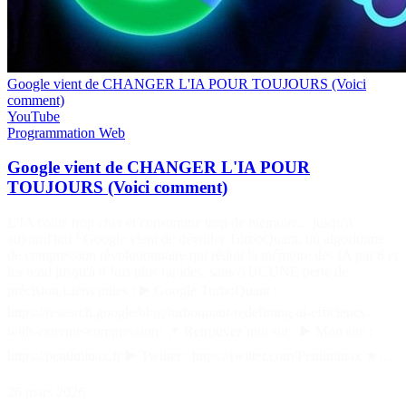
Google vient de CHANGER L'IA POUR TOUJOURS (Voici
comment)
YouTube
Programmation
Web
Google vient de CHANGER L'IA POUR
TOUJOURS (Voici comment)
L'IA coûte trop cher et consomme trop de mémoire... jusqu'à
aujourd'hui ! Google vient de dévoiler TurboQuant, un algorithme
de compression révolutionnaire qui réduit la mémoire des IA par 6 et
les rend jusqu'à 8 fois plus rapides, sans AUCUNE perte de
précision Liens utiles : ▶️ Google TurboQuant :
https://research.google/blog/turboquant-redefining-ai-efficiency-
with-extreme-compression/ 📌 Retrouvez moi sur : ▶️ Mon site :
https://pentiminax.fr ▶️ Twitter : https://twitter.com/Pentiminax ★…
26 mars 2026