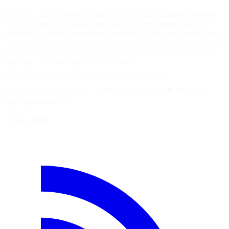
Symfony peut maintenant faire des applications mobiles natives 🤯
Avec Symfony UX Native, transforme ton application web en
véritable app mobile, sans passer par React Native ou Flutter. Dans
cette vidéo, je te montre comment utiliser Symfony UX Native pour
créer une expérience mobile native directement depuis ton projet
Symfony. 🔗 Liens utiles 👉 UX Native :
https://ux.symfony.com/native 👉Hotwired Native :
https://native.hotwired.dev 📌 Retrouvez moi sur : ▶️ Mon site :
https://pentiminax.fr…
28 mars 2026