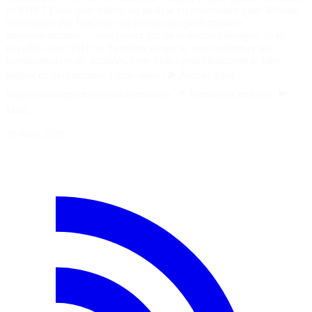
en PHP ? Dans cette vidéo, on analyse en profondeur cette librairie
développée par JoliCode qui promet des performances
impressionnantes… sans passer par un serializer classique. Si tu
travailles avec PHP ou Symfony et que tu veux optimiser tes
transformations de données, cette vidéo peut clairement te faire
gagner en performance Liens utiles : ▶️ AutoMapper :
https://automapper.jolicode.com/latest/ 📌 Retrouvez moi sur : ▶️
Mon…
26 mars 2026