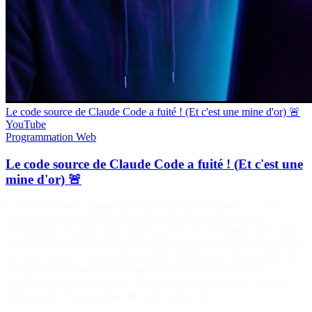
Le code source de Claude Code a fuité ! (Et c'est une mine d'or) 🚨
YouTube
Programmation
Web
Le code source de Claude Code a fuité ! (Et c'est une
mine d'or) 🚨
C’est le séisme de l’année 2026 pour les développeurs. Le code
source intégral de Claude Code, l’outil CLI révolutionnaire
d’Anthropic, vient de fuiter publiquement via le registre npm. Dans
cette vidéo, on analyse comment une simple erreur de configuration
de source maps a exposé plus de 512 000 lignes de TypeScript. On
plonge dans les entrailles de l’architecture de Claude Code :
Pourquoi ont-ils choisi Bun ? Comment fonctionne leur système
multi-agents ? Liens utiles : ▶️ Code source de…