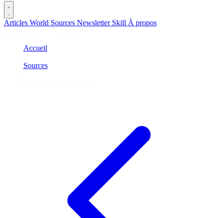
Articles
World
Sources
Newsletter
Skill
À propos
2675 articles
·
78 sources
Accueil
/
Sources
/
Pentiminax (YouTube)