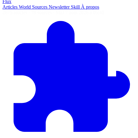
Flux
Articles
World
Sources
Newsletter
Skill
À propos
2675 articles
·
78 sources
·
MàJ 7 août 2026 à 05:40