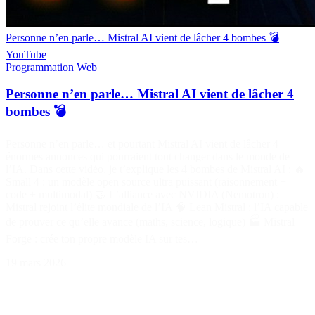
Personne n’en parle… Mistral AI vient de lâcher 4 bombes 💣
YouTube
Programmation
Web
Personne n’en parle… Mistral AI vient de lâcher 4
bombes 💣
Personne n’en parle… et pourtant Mistral AI vient de lâcher 4
énormes annonces qui pourraient tout changer dans le monde de
l’IA. Dans cette vidéo, je t’explique les 4 bombes de Mistral AI : 🔥
Small 4 : un modèle open source ultra puissant (raisonnement +
code + multimodal) 🤝 L’alliance avec NVIDIA (Nemotron) :
Mistral rejoint l’élite mondiale de l’IA 🧠 Lean Mistral : l’IA capable
de prouver ce qu’elle avance (maths, science, logique) 🏭 Mistral
Forge : crée ton propre modèle IA sur tes…
19 mars 2026