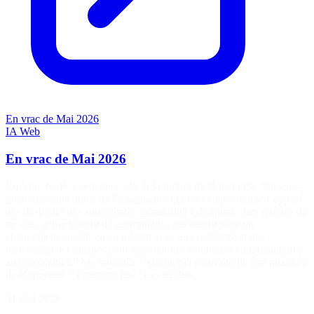
En vrac de Mai 2026
IA
Web
En vrac de Mai 2026
En Vrac Je découvre avec plaisir la notion de Hopepunk, “un sous-
genre des littératures de l’imaginaire, qui est conçu comme l’opposé
des dystopies des sous-genres grimdarket cyberpunk. Les œuvres de
ce sous-genre traitent de personnages qui luttent pour un
changement positif, en coopérant avec une solidarité et une
bienveillance radicales pour apporter des solutions communautaires
aux problèmes.” Ma nouvelle Vélorutopia pourrait-elle être qualifiée
de Hopepunk ? Pourquoi pas ! Les médias…
31 mai 2026