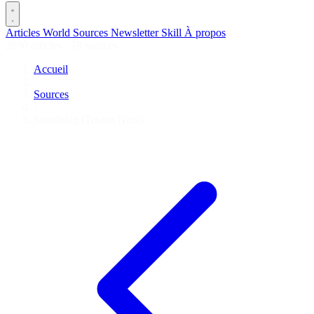
Articles
World
Sources
Newsletter
Skill
À propos
2690 articles
·
78 sources
Accueil
/
Sources
/
Standblog (Tristan Nitot)