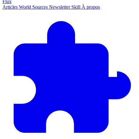
Flux
Articles
World
Sources
Newsletter
Skill
À propos
2690 articles
·
78 sources
·
MàJ 8 août 2026 à 04:55