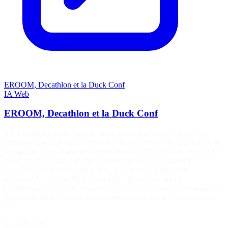
EROOM, Decathlon et la Duck Conf
IA
Web
EROOM, Decathlon et la Duck Conf
Il y a quelques jours, dans le cadre de la conférence Duck Conf’,
organisée par mon employeur, OCTO, où Decathlon, par la voix de
son global CTO, a annoncé déployé EROOM auprès de leur 2000
développeurs. Cela a donné plusieurs articles : CIO-Online :
Développement : Decathlon dans la course au numérique
responsable ; LeMagIT.fr : Green IT : Decathlon fait de
l’optimisation logicielle un sport collectif Le Monde Informatique :
Decathlon trace l’impact environnemental de ses développements
Le…
14 avril 2026