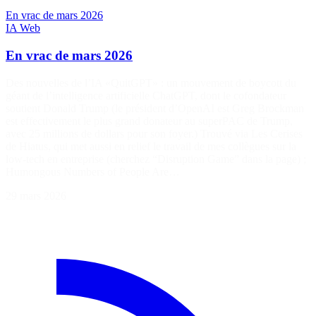
En vrac de mars 2026
IA
Web
En vrac de mars 2026
Des nouvelles de l’IA «QuitGPT» : un mouvement de boycott du
géant de l’intelligence artificielle ChatGPT, dont le cofondateur
soutient Donald Trump (le président d’OpenAI est Greg Brockman
est effectivement le plus grand donateur au superPAC de Trump,
avec 25 millions de dollars pour son foyer.) Trouvé via Les Cerises
de Hiatus, qui met aussi en relief le travail de mes collègues sur la
low-tech en entreprise (cherchez “Disruption Game” dans la page) ;
Humongous Numbers of People Are…
29 mars 2026