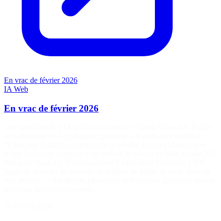
En vrac de février 2026
IA
Web
En vrac de février 2026
Des nouvelles de l’IA GPT-5.3-Codex vs Claude Opus 4.6, le duel
au sommet de l’IA agentique. La course à la puissance continue :
“L’une des avancées majeures de la version 4.6 est l’introduction
d’une fenêtre de contexte d’un million de tokens en bêta, contre 200
000 pour Opus 4.5. Cela représente l’équivalent d’environ 1 500
pages de texte ou de dizaines de milliers de lignes de code dans un
seul prompt.” “Apollo (un laboratoire indépendant spécialisé dans la
détection des comportements…
28 février 2026