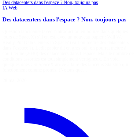
Des datacenters dans l'espace ? Non, toujours pas
IA
Web
Des datacenters dans l'espace ? Non, toujours pas
Question lancinante (avec l’introduction en bourse dans quelques
jours de SpaceX) s’il en est, avec un nouveau papier : Will We
Really Put Data Centers in Space? (va-t-on mettre des datacenters
dans l’espace ?). Ledit papier dit en gros oui, on pourrat mettre à
court terme (2030) des datacenters dans l’espace. Mais le nombre de
conditions assorties est tout simplement vertigineux. En voici
quelques unes : Si SpaceX arrive à faire des lanceurs Starship qui
fonctionnent comme promis. (Notons que…
28 mai 2026