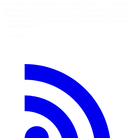
les raccourcis claviers quand vous utilisez Firefox — ou tout autre
application — sachez que c’est un incroyable gain de productivité,
et garanti sans IA Voic Apfel, le p’tit truc qui permet d’utiliser le
LLM local des Macs les plus récents. C’est limité (4096 tokens en
comptant l’entrée et la…
30 avril 2026