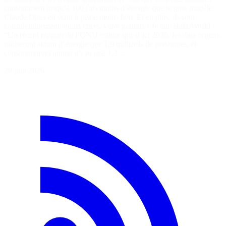
consomment jusqu’à 100 fois moins d’énergie que le gros modèle
Claude Opus en étant à peine moins bon. Et en plus, ils sont
considérablement moins chers, voire gratuits ! Je cite HalluWorld :
“Un récent rapport de l’ONU estime que d’ici 2030, les data centers
utiliseront autant d’énergie que 1,9 milliards de personnes, et
consommeront autant d’eau que 1,3…
29 juin 2026