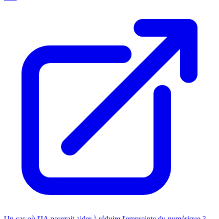
Un cas où l'IA pourrait aider à réduire l'empreinte du numérique ?