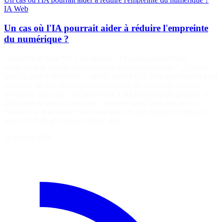
IA
Web
Un cas où l'IA pourrait aider à réduire l'empreinte
du numérique ?
Quand on m’a dit “Et si on utilisait l’IA pour optimiser une
application et réduire son empreinte environnementale ?”, j’avoue
que j’ai grincé des dents : a priori, utiliser l’IA (très gourmande) pour
optimiser un truc moins gourmand, ça ne me paraissait pas très
intelligent. Sauf que l’IA générative a fait beaucoup de progrès, et
qu’on sait de mieux en mieux s’en servir pour faire des choses
étonnantes. Il se trouve aussi que deux de mes brillants collègues
(chez OCTO) se sont vu confier une…
26 février 2026