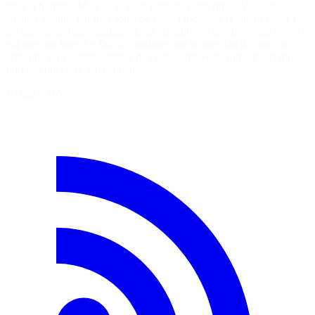
torse d’homme. Mais là, je vous parle de numérique. Voici une
citation traduite par mes soins de Cory Doctorow (l’auteur de SF) :
En théorie de l’automatisation, un centaure est une personne assistée
par une machine. Le fait de conduire une voiture fait de vous un
centaure, tout comme utiliser de l’autocomplétion (un logiciel qui
finit vos phrases). Un centaure…
10 mars 2026