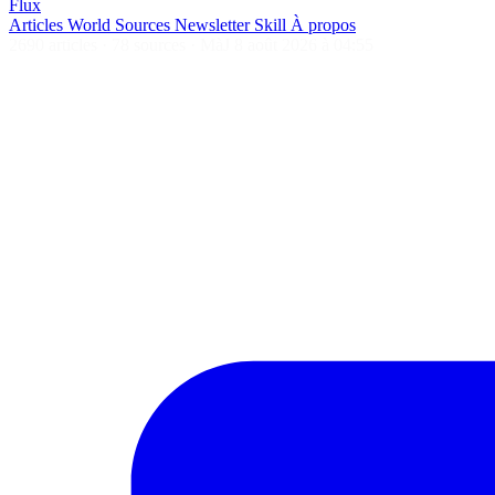
Flux
Articles
World
Sources
Newsletter
Skill
À propos
2690 articles
·
78 sources
·
MàJ 8 août 2026 à 04:55