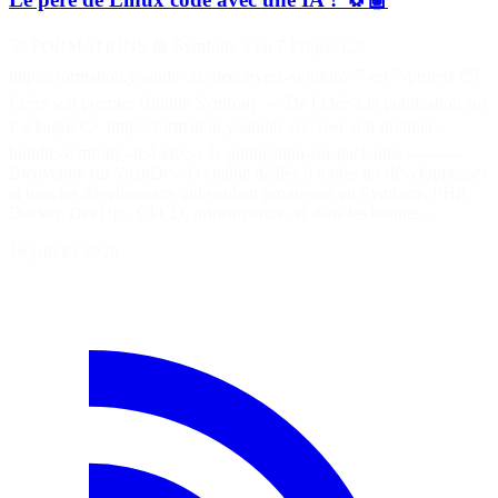
🚀 FORMATIONS 📘 Symfony 7 en 7 Projets 👉
https://formation.yoandev.co/decouvrez-symfony-7-en-7-projets 📦
Créer son premier Bundle Symfony — De l’idée à la publication sur
Packagist 👉 https://formation.yoandev.co/creer-son-premier-
bundle-symfony-de-l-idee-a-la-publication-sur-packagist ----------
Bienvenue sur YoanDev, la chaîne dédiée à toutes les développeuses
et tous les développeurs qui veulent progresser en Symfony, PHP,
Docker, DevOps, CI/CD, infrastructure, et dans les bonnes…
16 janvier 2026