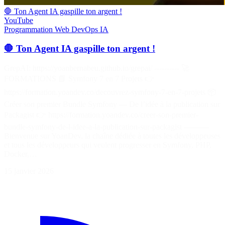
🛑 Ton Agent IA gaspille ton argent !
YouTube
Programmation
Web
DevOps
IA
🛑 Ton Agent IA gaspille ton argent !
GrepAI: https://yoanbernabeu.github.io/grepai/ ---------- 🚀
FORMATIONS 📘 Symfony 7 en 7 Projets 👉
https://formation.yoandev.co/decouvrez-symfony-7-en-7-projets 📦
Créer son premier Bundle Symfony — De l’idée à la publication sur
Packagist 👉 https://formation.yoandev.co/creer-son-premier-
bundle-symfony-de-l-idee-a-la-publication-sur-packagist ----------
Bienvenue sur YoanDev, la chaîne dédiée à toutes les développeuses
et tous les développeurs qui veulent progresser en Symfony, PHP,
Docker,…
15 janvier 2026