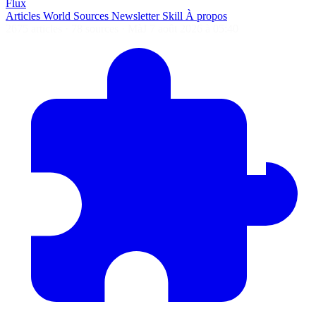
Flux
Articles
World
Sources
Newsletter
Skill
À propos
2675 articles
·
78 sources
·
MàJ 7 août 2026 à 05:40