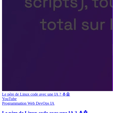
Le père de Linux code avec une IA ? 🐧🤖
YouTube
Programmation
Web
DevOps
IA
Le père de Linux code avec une IA ? 🐧🤖