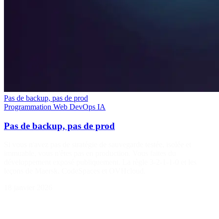
Pas de backup, pas de prod
Programmation
Web
DevOps
IA
Pas de backup, pas de prod
Si vous n'avez pas de stratégie de sauvegarde testée, isolée et
immuable, vous n'êtes pas en production. Vous faites du
développement exposé publiquement. La règle 3-2-1-1-0 et les
leçons de Maersk, CodeSpaces et OVHcloud.
18 janvier 2026