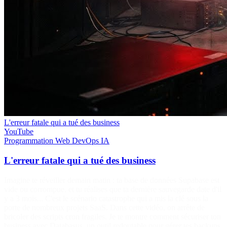
L'erreur fatale qui a tué des business
YouTube
Programmation
Web
DevOps
IA
L'erreur fatale qui a tué des business
Imagine te réveiller demain matin : ta base de données Supabase est
vide ou corrompue, et tu réalises que ta dernière sauvegarde date d'il
y a 3 mois... C'est le scénario catastrophe qui a mis la clé sous la
porte de nombreux projets SaaS. Dans cette vidéo, on arrête de
bricoler des scripts cron fragiles. Je te montre comment sécuriser ton
business avec Databasus, un outil redoutable pour gérer tes backups