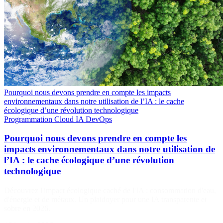
Pourquoi nous devons prendre en compte les impacts
environnementaux dans notre utilisation de l’IA : le cache
écologique d’une révolution technologique
Programmation
Cloud
IA
DevOps
Pourquoi nous devons prendre en compte les
impacts environnementaux dans notre utilisation de
l’IA : le cache écologique d’une révolution
technologique
Découvrez l'impact écologique caché de l'IA : consommation d'eau,
d'énergie et de métaux. Un plaidoyer pour une IA transparente et
sobre en 2026.