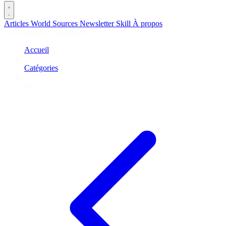
Articles
World
Sources
Newsletter
Skill
À propos
2675 articles
·
78 sources
Accueil
/
Catégories
/
IA