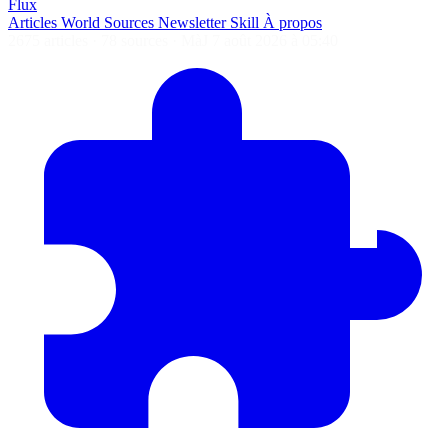
Flux
Articles
World
Sources
Newsletter
Skill
À propos
2675 articles
·
78 sources
·
MàJ 7 août 2026 à 05:40