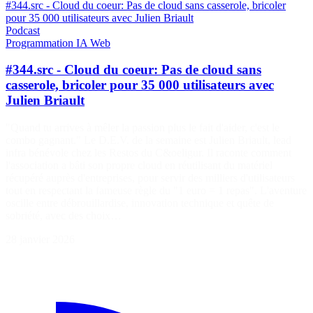
#344.src - Cloud du coeur: Pas de cloud sans casserole, bricoler
pour 35 000 utilisateurs avec Julien Briault
Podcast
Programmation
IA
Web
#344.src - Cloud du coeur: Pas de cloud sans
casserole, bricoler pour 35 000 utilisateurs avec
Julien Briault
"Quand tu arrives à mêler la passion plus le fait d'aider, c'est le
combo gagnant." Le D.E.V. de la semaine est Julien Briault, lead
infra bénévole chez les Restos du C&oeligur. Il raconte comment
l'association a bâti son propre cloud en réutilisant du matériel
récupéré auprès d'entreprises, pour servir des milliers d'utilisateurs
tout en respectant la fameuse règle du "1 euro = 1 repas". L'aventure
oscille entre débrouillardise, innovation technique et quête de
sobriété, avec des choix…
28 janvier 2026