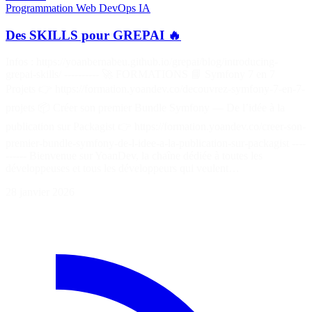
Programmation
Web
DevOps
IA
Des SKILLS pour GREPAI 🔥
Infos : https://yoanbernabeu.github.io/grepai/blog/introducing-
grepai-skills/ ---------- 🚀 FORMATIONS 📘 Symfony 7 en 7
Projets 👉 https://formation.yoandev.co/decouvrez-symfony-7-en-7-
projets 📦 Créer son premier Bundle Symfony — De l’idée à la
publication sur Packagist 👉 https://formation.yoandev.co/creer-son-
premier-bundle-symfony-de-l-idee-a-la-publication-sur-packagist ----
------ Bienvenue sur YoanDev, la chaîne dédiée à toutes les
développeuses et tous les développeurs qui veulent…
28 janvier 2026