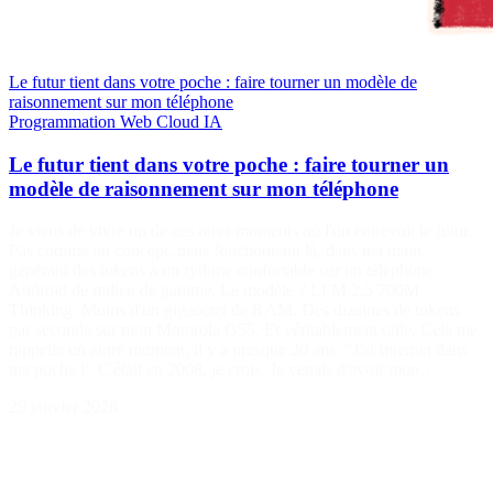
Le futur tient dans votre poche : faire tourner un modèle de
raisonnement sur mon téléphone
Programmation
Web
Cloud
IA
Le futur tient dans votre poche : faire tourner un
modèle de raisonnement sur mon téléphone
Je viens de vivre un de ces rares moments où l'on entrevoit le futur.
Pas comme un concept, mais fonctionnant là, dans ma main,
générant des tokens à un rythme confortable sur un téléphone
Android de milieu de gamme. Le modèle ? LFM 2.5 700M
Thinking. Moins d'un gigaoctet de RAM. Des dizaines de tokens
par seconde sur mon Motorola G55. Et véritablement utile. Cela me
rappelle un autre moment, il y a presque 20 ans. "J'ai Internet dans
ma poche !" C'était en 2008, je crois. Je venais d'avoir mon…
29 janvier 2026