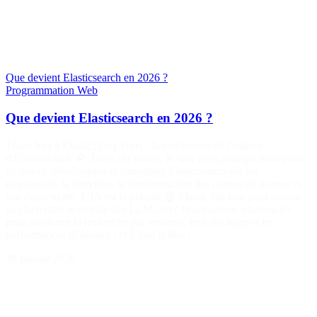
Que devient Elasticsearch en 2026 ?
Programmation
Web
Que devient Elasticsearch en 2026 ?
J'étais hier à Elastic{On} Paris - la conférence de l'éditeur
d'Elasticsearch 🔎. Dans cet article, je vais vous partager mon point
de vue de développeur et consultant Elasticsearch sur les
nouveautés, la direction, la transformation des usages du moteur et
son écosystème. L'IA est la priorité 🤖 Elastic fait tout pour asseoir
sa place dans le monde des LLM, avec beaucoup de nouveautés
pour améliorer la recherche par vecteurs, leur stockage et les
performances générales ; et il faut le dire :…
28 janvier 2026