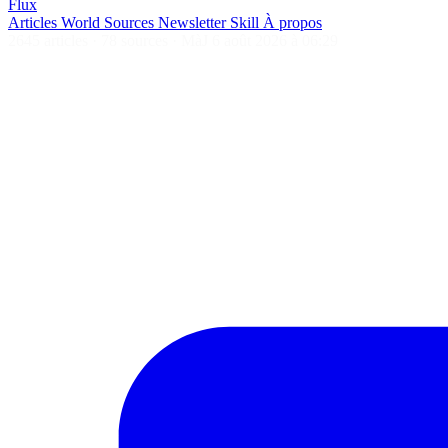
Flux
Articles
World
Sources
Newsletter
Skill
À propos
2645 articles
·
78 sources
·
MàJ 6 août 2026 à 06:29