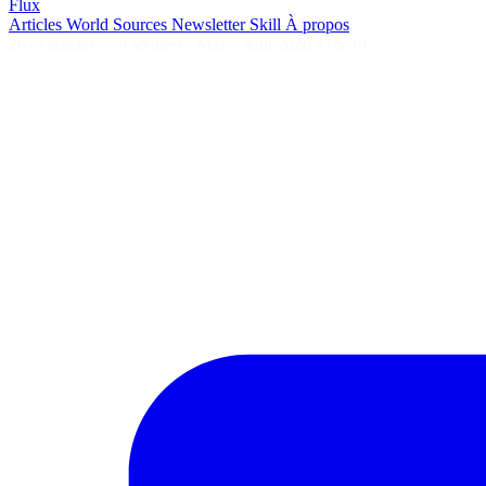
Flux
Articles
World
Sources
Newsletter
Skill
À propos
2675 articles
·
78 sources
·
MàJ 7 août 2026 à 05:40